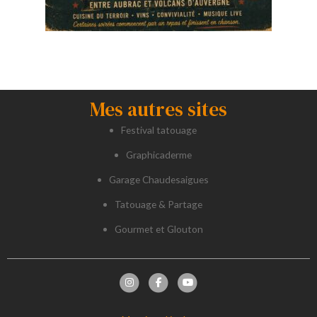
Mes autres sites
Festival tatouage
Graphicaderme
Garage Chaudesaigues
Tatouage & Partage
Gourmet et Glouton