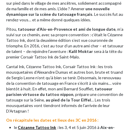
sur pied dans le village de mes ancêtres, solidement accompagné
de ma famille et de mes amis. L’idée ? Amener
une nouvelle
dynamique sur la scène du tatouage français
. Le succès fut au
rendez-vous… et a même donné quelques idées.
Pitou,
tatoueur d’Aix-en-Provence et ami de longue date
, m’a
suivi sur ce chemin, avec sa propre convention : c’était le Cézanne
Tattoo Ink, dont la deuxième édition s’est vue couronnée de
triomphe. En 2016, c’est au tour d’un autre ami cher – et tatoueur
de talent – de rejoindre l’aventure :
Kalil Moktar
sera à la tête du
premier Corsair Tattoo Ink de Saint-Malo.
Cantal Ink, Cézanne Tattoo Ink, Corsair Tattoo Ink : les trois
mousquetaires d’Alexandre Dumas et autres bon, brute et truand
de Sergio Leone n’ont qu’à bien se tenir. Désormais, le renouveau
de la convention de tatouage en France s’écrit à six mains… voire
bientôt à huit. En effet, mon ami Bernard Soufflet,
tatoueur
parisien virtuose du tattoo nippon
, prépare une convention de
tatouage sur la Seine,
au pied de la Tour Eiffel
… Les trois
mousquetaires vont tiendront informés de l’arrivée de leur
D’Artagnan !
On récapitule les dates et lieux des 3C en 2016 :
le
Cézanne Tattoo Ink
: les 3, 4 et 5 juin 2016 à
Aix-en-