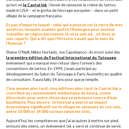
qu’est né
le Cantal Ink
: l’envie de rameuter la crème du tattoo
made in USA – et le gotha de l’encrage européen – dans un petit
village de la campagne française.
Et pas n’importe lequel : celui qui a poussé sur la terre de mes
ancêtres, lesquels avaient quitté l’Auvergne pour monter
travailler en région parisienne, là où je suis né… et dont je
suis reparti. Qui a dit que l’Histoire n’avait pas le sens de
l’humour ?
Shane O’Neill, Nikko Hurtado, Joe Capobianco : ils m’ont suivi dès
la première édition du Festival International du Tatouage
,
événement qui a marqué mon retour dans l’univers des
conventions de tattoo. En 1999, j’avais participé au
développement du Salon du Tatouage à Paris Austerlitz en qualité
de consultant. Il aura fallu 14 ans pour que je rempile.
Cinq années plus tard, cinq éditions plus tard, le Cantal Ink a
contribué au rayonnement médiatique du bourg, connu
désormais pour autre chose que sa précieuse source d’eau
bouillante. Plus encore : le festival a exercé un impact
économique significatif sur le village en amenant en son sein,
entre 10 000 et 14 000 curieux selon les étés.
Aujourd’hui, les compétences que j’ai acquises à mettre sur pied,
entouré des miens, un événement tel, a servi et continue de servir.