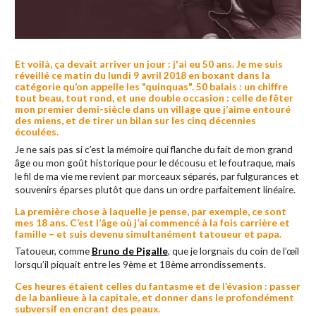
Et voilà, ça devait arriver un jour : j'ai eu 50 ans. Je me suis
réveillé ce matin du lundi 9 avril 2018 en boxant dans la
catégorie qu’on appelle les "quinquas". 50 balais : un chiffre
tout beau, tout rond, et une double occasion : celle de fêter
mon premier demi-siècle dans un village que j’aime entouré
des miens, et de tirer un bilan sur les cinq décennies
écoulées.
Je ne sais pas si c’est la mémoire qui flanche du fait de mon grand
âge ou mon goût historique pour le décousu et le foutraque, mais
le fil de ma vie me revient par morceaux séparés, par fulgurances et
souvenirs éparses plutôt que dans un ordre parfaitement linéaire.
La première chose à laquelle je pense, par exemple, ce sont
mes 18 ans. C’est l’âge où j’ai commencé à la fois carrière et
famille – et suis devenu simultanément tatoueur et papa.
Tatoueur, comme
Bruno de Pigalle
, que je lorgnais du coin de l’œil
lorsqu’il piquait entre les 9ème et 18ème arrondissements.
Ces heures étaient celles du fantasme et de l’évasion : passer
de la banlieue à la capitale, et donner dans le profondément
subversif en encrant des peaux.