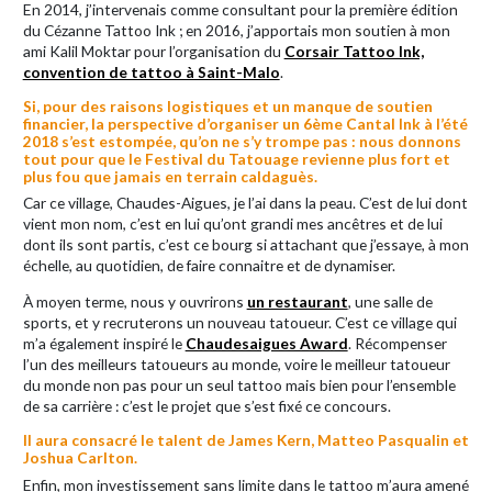
En 2014, j’intervenais comme consultant pour la première édition
du Cézanne Tattoo Ink ; en 2016, j’apportais mon soutien à mon
ami Kalil Moktar pour l’organisation du
Corsair Tattoo Ink,
convention de tattoo à Saint-Malo
.
Si, pour des raisons logistiques et un manque de soutien
financier, la perspective d’organiser un 6ème Cantal Ink à l’été
2018 s’est estompée, qu’on ne s’y trompe pas : nous donnons
tout pour que le Festival du Tatouage revienne plus fort et
plus fou que jamais en terrain caldaguès.
Car ce village, Chaudes-Aigues, je l’ai dans la peau. C’est de lui dont
vient mon nom, c’est en lui qu’ont grandi mes ancêtres et de lui
dont ils sont partis, c’est ce bourg si attachant que j’essaye, à mon
échelle, au quotidien, de faire connaitre et de dynamiser.
À moyen terme, nous y ouvrirons
un restaurant
, une salle de
sports, et y recruterons un nouveau tatoueur. C’est ce village qui
m’a également inspiré le
Chaudesaigues Award
. Récompenser
l’un des meilleurs tatoueurs au monde, voire le meilleur tatoueur
du monde non pas pour un seul tattoo mais bien pour l’ensemble
de sa carrière : c’est le projet que s’est fixé ce concours.
Il aura consacré le talent de James Kern, Matteo Pasqualin et
Joshua Carlton.
Enfin, mon investissement sans limite dans le tattoo m’aura amené