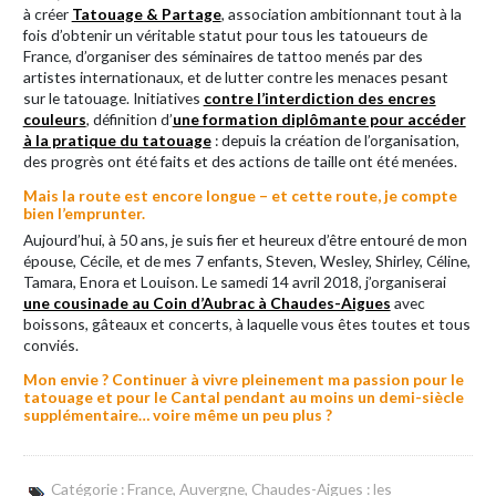
à créer
Tatouage & Partage
, association ambitionnant tout à la
fois d’obtenir un véritable statut pour tous les tatoueurs de
France, d’organiser des séminaires de tattoo menés par des
artistes internationaux, et de lutter contre les menaces pesant
sur le tatouage. Initiatives
contre l’interdiction des encres
couleurs
, définition d’
une formation diplômante pour accéder
à la pratique du tatouage
: depuis la création de l’organisation,
des progrès ont été faits et des actions de taille ont été menées.
Mais la route est encore longue – et cette route, je compte
bien l’emprunter.
Aujourd’hui, à 50 ans, je suis fier et heureux d’être entouré de mon
épouse, Cécile, et de mes 7 enfants, Steven, Wesley, Shirley, Céline,
Tamara, Enora et Louison. Le samedi 14 avril 2018, j’organiserai
une cousinade au Coin d’Aubrac à Chaudes-Aigues
avec
boissons, gâteaux et concerts, à laquelle vous êtes toutes et tous
conviés.
Mon envie ? Continuer à vivre pleinement ma passion pour le
tatouage et pour le Cantal pendant au moins un demi-siècle
supplémentaire… voire même un peu plus ?
Catégorie :
France, Auvergne, Chaudes-Aigues : les