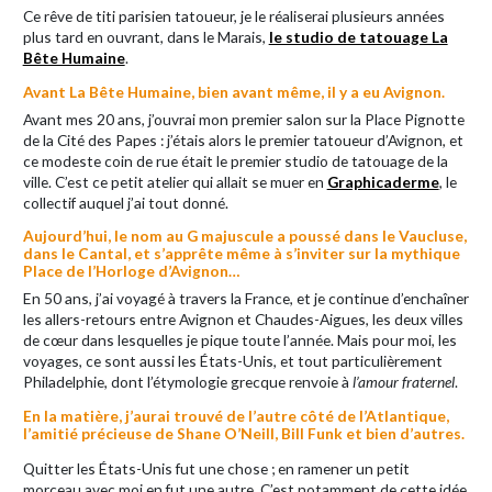
Ce rêve de titi parisien tatoueur, je le réaliserai plusieurs années
plus tard en ouvrant, dans le Marais,
le studio de tatouage La
Bête Humaine
.
Avant La Bête Humaine, bien avant même, il y a eu Avignon.
Avant mes 20 ans, j’ouvrai mon premier salon sur la Place Pignotte
de la Cité des Papes : j’étais alors le premier tatoueur d’Avignon, et
ce modeste coin de rue était le premier studio de tatouage de la
ville. C’est ce petit atelier qui allait se muer en
Graphicaderme
, le
collectif auquel j’ai tout donné.
Aujourd’hui, le nom au G majuscule a poussé dans le Vaucluse,
dans le Cantal, et s’apprête même à s’inviter sur la mythique
Place de l’Horloge d’Avignon…
En 50 ans, j’ai voyagé à travers la France, et je continue d’enchaîner
les allers-retours entre Avignon et Chaudes-Aigues, les deux villes
de cœur dans lesquelles je pique toute l’année. Mais pour moi, les
voyages, ce sont aussi les États-Unis, et tout particulièrement
Philadelphie, dont l’étymologie grecque renvoie à
l’amour fraternel
.
En la matière, j’aurai trouvé de l’autre côté de l’Atlantique,
l’amitié précieuse de Shane O’Neill, Bill Funk et bien d’autres.
Quitter les États-Unis fut une chose ; en ramener un petit
morceau avec moi en fut une autre. C’est notamment de cette idée