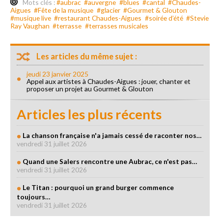
Mots clés :
#aubrac
#auvergne
#blues
#cantal
#Chaudes-
Aigues
#Fête de la musique
#glacier
#Gourmet & Glouton
#musique live
#restaurant Chaudes-Aigues
#soirée d’été
#Stevie
Ray Vaughan
#terrasse
#terrasses musicales
Les articles du même sujet :
jeudi 23 janvier 2025
Appel aux artistes à Chaudes-Aigues : jouer, chanter et
proposer un projet au Gourmet & Glouton
Articles les plus récents
La chanson française n'a jamais cessé de raconter nos…
vendredi 31 juillet 2026
Quand une Salers rencontre une Aubrac, ce n'est pas…
vendredi 31 juillet 2026
Le Titan : pourquoi un grand burger commence
toujours…
vendredi 31 juillet 2026