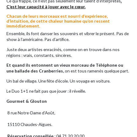
Ce qui frappe, ce n’est pas seulement leur talent d’interprètes
.
C’est leur capacité à jouer avec le cœur.
Chacun de leurs morceaux est nourri d’expérience,
d’intuition, de cette chaleur humaine qu’on ressent
immédiatement.
Ensemble, ils font danser les souvenirs et vibrer le présent. Pas de
show à l’américaine. Pas d’artifice.
Juste deux artistes enracinés, comme on en trouve dans nos
régions : vrais, constants, sincères.
Et quand ils entonnent un vieux morceau de Téléphone ou
une ballade des Cranberries,
on est tous ramenés quelque part.
Un bal de village. Une fête d’école. Un voyage en voiture.
Le Duo 1+1 ne fait pas que jouer : il réveille.
Gourmet & Glouton
8 rue Notre-Dame d’Août,
15110 Chaudes-Aigues.
Réservation conseillée
: 04.71.20.20.00