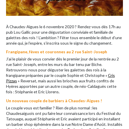
À Chaudes-Aigues le 6 novembre 2020 ? Rendez-vous dès 17h au
pub Lou Gallic pour une dégustation conviviale et familiale de
galettes des rois ! L’ambition ? Fêter tous ensemble le début d’une
année qui, je l’espère, s’inscrira sous le signe du changement.
Frangipane, fèves et couronnes au 2 rue Saint-Joseph
J’ai le plaisir de vous convier dès le premier jour de la rentrée au 2
rue Saint-Joseph, entre les murs du bar tenu par Biche.
Retrouvons-nous pour déguster les galettes des rois à la
frangipane préparées par le couple Sophie et Christophe «
Cris
Pizzas
» Reversat, mais aussi les brioches aux fruits confits de
Hyères apportées par un autre couple, de néo-Caldaguès cette
fois : Stéphanie et Eric Llorens.
Un nouveau couple de barbiers à Chaudes-Aigues !
Le couple vous est familier ? Rien de plus normal : les
Chaudesaiguois ont pu faire leur connaissance lors du Festival du
Tatouage, auquel Stéphanie et Eric avaient participé en installant
un barber shop éphémère dans la rue Notre Dame d’Août. Installés