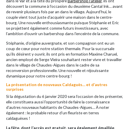
dans le Var et à la tête du prospère
Barbershop l'atelier
, ils ont
découvert la commune à l’occasion du deuxième Cantal Ink… avant
de revenir plusieurs fois par an dans le village. Aujourd’hui, le
couple vient tout juste d’acquérir une maison dans le centre-
bourg. Une nouvelle enthousiasmante puisque Stéphanie et Eric
se projettent également comme futurs investisseurs, avec
l’ambition d’ouvrir un barbershop dans l’enceinte de la commune.
Stéphanie, d’origine auvergnate, et son compagnon ont eu un
coup de cœur pour notre station thermale. Pour la succursale
qu’ils désirent y ouvrir, ils ont pris en formation Maxime Charuel,
ancien employé de Serge Vieira souhaitant rester vivre et travailler
dans le village de Chaudes-Aigues dans le cadre de sa
reconversion professionnelle. Une nouvelle et réjouissante
dynamique pour notre centre-bourg !
La présentation de nouveaux Caldaguès… et d’autres
surprises
Si la dégustation du 6 janvier 2020 sera l’occasion de les présenter,
elle constituera aussi l’opportunité de faire la connaissance
d’autres nouveaux habitants de Chaudes-Aigues… À noter
également : le probable retour d’un fleuriste en terres
caldaguèses !
La fête, dont l’accès est gratuit, sera également émaillée