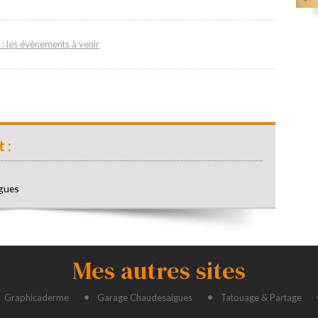
: les évènements à venir
 :
gues
Mes autres sites
Graphicaderme
Garage Chaudesaigues
Tatouage & Partage