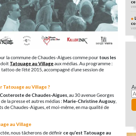
ce
ve
co
ve
 pour la commune de Chaudes-Aigues comme pour
tous les
 doit
Tatouage au Village
aux médias. Au programme :
 tattoo de l’été 2015, accompagné d’une session de
A
ur Tatouage au Village ?
 Costeroste de Chaudes-Aigues
, au 30 avenue Georges
 de la presse et autres médias :
Marie-Christine Augouy
,
ts de Chaudes-Aigues, et moi-même, en ma qualité de
uage au Village
tée, nous tâcherons de définir
ce qu’est Tatouage au