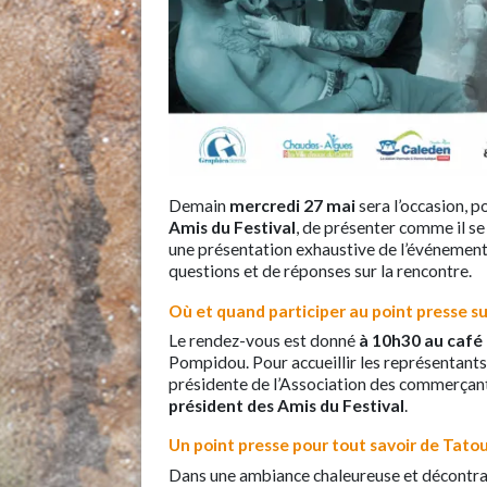
Demain
mercredi 27 mai
sera l’occasion,
Amis du Festival
, de présenter comme il se
une présentation exhaustive de l’événement
questions et de réponses sur la rencontre.
Où et quand participer au point presse s
Le rendez-vous est donné
à 10h30 au café
Pompidou. Pour accueillir les représentants
présidente de l’Association des commerçan
président des Amis du Festival
.
Un point presse pour tout savoir de Tato
Dans une ambiance chaleureuse et décontrac