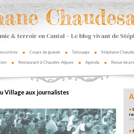
hane Chaudesa
ie & terroir en Cantal – Le blog vivant de St
encontres
Coups de gueule
Tatouage
Stéphane Chaude
tion
Restaurant à Chaudes-Aigues
Agenda
Revue de pr
 Village aux journalistes
A
ra
ve