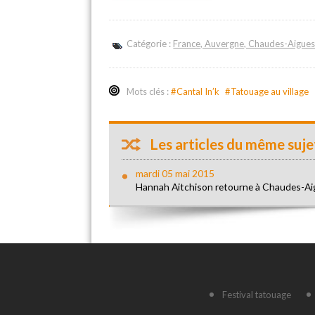
Catégorie :
France, Auvergne, Chaudes-Aigues 
Mots clés :
#Cantal In’k
#Tatouage au village
Les articles du même sujet
mardi 05 mai 2015
Hannah Aitchison retourne à Chaudes-Ai
Festival tatouage