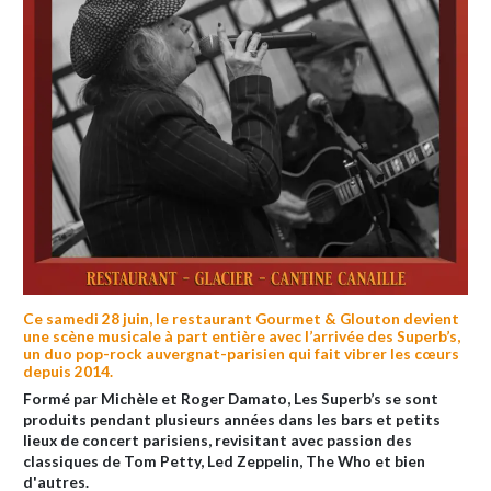
Ce samedi 28 juin, le restaurant Gourmet & Glouton devient
une scène musicale à part entière avec l’arrivée des Superb’s,
un duo pop-rock auvergnat-parisien qui fait vibrer les cœurs
depuis 2014.
Formé par Michèle et Roger Damato, Les Superb’s se sont
produits pendant plusieurs années dans les bars et petits
lieux de concert parisiens, revisitant avec passion des
classiques de Tom Petty, Led Zeppelin, The Who et bien
d'autres.