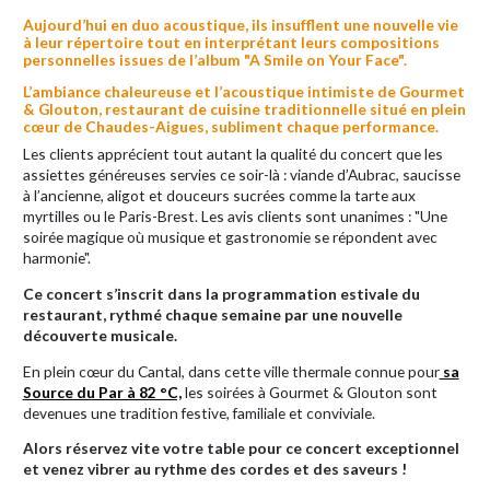
Aujourd’hui en duo acoustique, ils insufflent une nouvelle vie
à leur répertoire tout en interprétant leurs compositions
personnelles issues de l’album "A Smile on Your Face".
L’ambiance chaleureuse et l’acoustique intimiste de Gourmet
& Glouton, restaurant de cuisine traditionnelle situé en plein
cœur de Chaudes-Aigues, subliment chaque performance.
Les clients apprécient tout autant la qualité du concert que les
assiettes généreuses servies ce soir-là : viande d’Aubrac, saucisse
à l’ancienne, aligot et douceurs sucrées comme la tarte aux
myrtilles ou le Paris-Brest. Les avis clients sont unanimes : "Une
soirée magique où musique et gastronomie se répondent avec
harmonie".
Ce concert s’inscrit dans la programmation estivale du
restaurant, rythmé chaque semaine par une nouvelle
découverte musicale.
En plein cœur du Cantal, dans cette ville thermale connue pour
sa
Source du Par à 82 °C,
les soirées à Gourmet & Glouton sont
devenues une tradition festive, familiale et conviviale.
Alors réservez vite votre table pour ce concert exceptionnel
et venez vibrer au rythme des cordes et des saveurs !