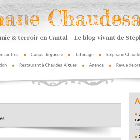
hane Chaudesa
ie & terroir en Cantal – Le blog vivant de St
encontres
Coups de gueule
Tatouage
Stéphane Chaude
tion
Restaurant à Chaudes-Aigues
Agenda
Revue de pr
A
ues
ra
ve