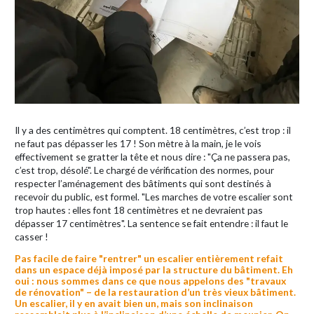
Il y a des centimètres qui comptent. 18 centimètres, c’est trop : il
ne faut pas dépasser les 17 ! Son mètre à la main, je le vois
effectivement se gratter la tête et nous dire : "Ça ne passera pas,
c’est trop, désolé". Le chargé de vérification des normes, pour
respecter l’aménagement des bâtiments qui sont destinés à
recevoir du public, est formel. "Les marches de votre escalier sont
trop hautes : elles font 18 centimètres et ne devraient pas
dépasser 17 centimètres". La sentence se fait entendre : il faut le
casser !
Pas facile de faire "rentrer" un escalier entièrement refait
dans un espace déjà imposé par la structure du bâtiment. Eh
oui : nous sommes dans ce que nous appelons des "travaux
de rénovation" – de la restauration d’un très vieux bâtiment.
Un escalier, il y en avait bien un, mais son inclinaison