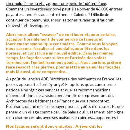
thermoludisme au village, pour une période indéterminée
.
Comment un investisseur privé peut-il se priver de 46 000 entrées
payantes annuelles au centre thermal Caleden ? Difficile de
continuer de communiquer sur les zones rurales qu’il faudrait
réinvestir et développer.
Alors nous allons "essayer" de continuer et, pour ce faire,
accepter horriblement de voir perdre ce fameux et
lourdement symbolique centimètre. Comme vous le voyez,
nous cassons l’escalier et une dalle, pour être dans les
normes, et construire un nouvel édifice. Dans les mêmes
temps, les façades vont suivre et l’arrivée des volets
termineront l’embellissement général. Nous aurions préféré
faire ressortir les pierres, pour mettre en valeur les façades –
mais là aussi, allez comprendre…
Au goût de l’ancien ABF, "Architecte des bâtiments de France", les
pierres apparentes font "grange". Rappelons qu’aucune norme
nationale ne régit ces services et que les recommandations
dépendent donc de la vision personnelle du représentant des
Architectes des bâtiments de France que vous rencontrez.
Étonnant, quand même, de payer pour les goûts d’un autre. Et que
penser d’un village comme celui de Salers qui, justement, témoigne
d’un charme certain, avec ses maisons en pierres… apparentes ?
Nos façades seront donc enduites ! Arriveront les