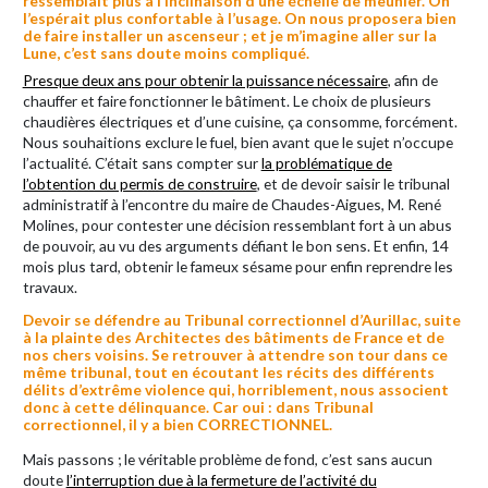
ressemblait plus à l’inclinaison d’une échelle de meunier. On
l’espérait plus confortable à l’usage. On nous proposera bien
de faire installer un ascenseur ; et je m’imagine aller sur la
Lune, c’est sans doute moins compliqué.
Presque deux ans pour obtenir la puissance nécessaire
, afin de
chauffer et faire fonctionner le bâtiment. Le choix de plusieurs
chaudières électriques et d’une cuisine, ça consomme, forcément.
Nous souhaitions exclure le fuel, bien avant que le sujet n’occupe
l’actualité. C’était sans compter sur
la problématique de
l’obtention du permis de construire
, et de devoir saisir le tribunal
administratif à l’encontre du maire de Chaudes-Aigues, M. René
Molines, pour contester une décision ressemblant fort à un abus
de pouvoir, au vu des arguments défiant le bon sens. Et enfin, 14
mois plus tard, obtenir le fameux sésame pour enfin reprendre les
travaux.
Devoir se défendre au Tribunal correctionnel d’Aurillac, suite
à la plainte des Architectes des bâtiments de France et de
nos chers voisins. Se retrouver à attendre son tour dans ce
même tribunal, tout en écoutant les récits des différents
délits d’extrême violence qui, horriblement, nous associent
donc à cette délinquance. Car oui : dans Tribunal
correctionnel, il y a bien CORRECTIONNEL.
Mais passons ; le véritable problème de fond, c’est sans aucun
doute
l’interruption due à la fermeture de l’activité du