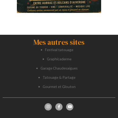
Mes autres sites
Festival tatouage
Graphicaderme
Garage Chaudesaigues
Tatouage & Partage
Gourmet et Glouton