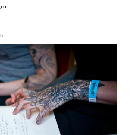
rer :
ts