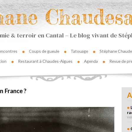
hane Chaudesa
ie & terroir en Cantal – Le blog vivant de St
encontres
Coups de gueule
Tatouage
Stéphane Chaude
tion
Restaurant à Chaudes-Aigues
Agenda
Revue de pr
n France ?
A
ra
ve