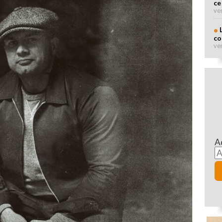
ce
ve
co
ve
A