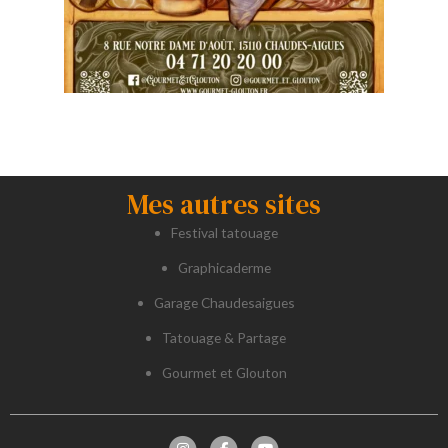
Mes autres sites
Festival tatouage
Graphicaderme
Garage Chaudesaigues
Tatouage & Partage
Gourmet et Glouton