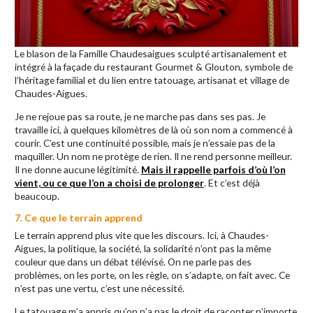
Le blason de la Famille Chaudesaigues sculpté artisanalement et
intégré à la façade du restaurant Gourmet & Glouton, symbole de
l’héritage familial et du lien entre tatouage, artisanat et village de
Chaudes-Aigues.
Je ne rejoue pas sa route, je ne marche pas dans ses pas. Je
travaille ici, à quelques kilomètres de là où son nom a commencé à
courir. C’est une continuité possible, mais je n’essaie pas de la
maquiller. Un nom ne protège de rien. Il ne rend personne meilleur.
Il ne donne aucune légitimité.
Mais il rappelle parfois d’où l’on
vient, ou ce que l’on a choisi de prolonger
. Et c’est déjà
beaucoup.
7. Ce que le terrain apprend
Le terrain apprend plus vite que les discours. Ici, à Chaudes-
Aigues, la politique, la société, la solidarité n’ont pas la même
couleur que dans un débat télévisé. On ne parle pas des
problèmes, on les porte, on les règle, on s’adapte, on fait avec. Ce
n’est pas une vertu, c’est une nécessité.
Le tatouage m’a appris qu’on n’a pas le droit de raconter n’importe