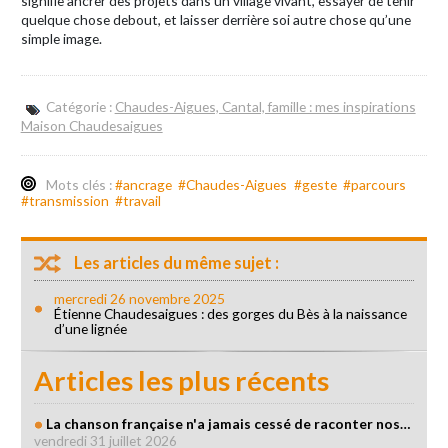
signifie ancrer des projets dans un village vivant, essayer de tenir
quelque chose debout, et laisser derrière soi autre chose qu’une
simple image.
Catégorie :
Chaudes-Aigues, Cantal, famille : mes inspirations
Maison Chaudesaigues
Mots clés :
#ancrage
#Chaudes-Aigues
#geste
#parcours
#transmission
#travail
Les articles du même sujet :
mercredi 26 novembre 2025
Étienne Chaudesaigues : des gorges du Bès à la naissance
d’une lignée
Articles les plus récents
La chanson française n'a jamais cessé de raconter nos…
vendredi 31 juillet 2026