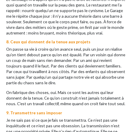
quoi quand on travaille sur la peau des gens. Le restaurant me l’a
rappelé : nourrir quelqu’un ne supporte pas le cynisme. Le Garage
me le répète chaque jour : il n’y a aucune théorie dans une barre à
soulever. Seulement ce que le corps peut faire, ou pas. À force de
vivre dans des métiers où le geste prime, on finit par voir le monde
autrement : moins bruyant, moins théorique, plus vrai.
8. Ceux qui donnent de la tenue aux projets
On passe sa vie à croire qu’on avance seul, puis un jour on réalise
qu’on tient debout parce qu’on est épaulé. Par un voisin qui donne
un coup de main sans rien demander. Par un ami qui revient
toujours quand il le faut. Par des clients qui deviennent familiers.
Par ceux qui travaillent à nos côtés. Par des enfants qui observent
sans juger. Par quelqu’un qui partage notre vie et qui absorbe une
partie du chaos sans le dire.
On fabrique des choses, oui. Mais ce sont les autres qui leur
donnent de la tenue. Ce qu’on construit n’est jamais totalement à
nous. C’est un travail collectif, même quand on croit faire tout seul.
9. Transmettre sans imposer
Je ne sais pas si ce que je fais se transmettra. Ce n’est pas une
inquiétude et ce n’est pas une obsession. La transmission n’est
pas une propriété privée. Elle n’a rien d’automatique. Elle ne se