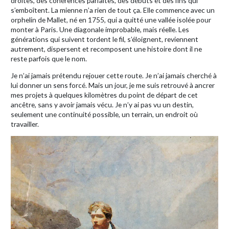
droites, des cohérences parfaites, des débuts et des fins qui
s’emboîtent. La mienne n’a rien de tout ça. Elle commence avec un
orphelin de Mallet, né en 1755, qui a quitté une vallée isolée pour
monter à Paris. Une diagonale improbable, mais réelle. Les
générations qui suivent tordent le fil, s’éloignent, reviennent
autrement, dispersent et recomposent une histoire dont il ne
reste parfois que le nom.
Je n’ai jamais prétendu rejouer cette route. Je n’ai jamais cherché à
lui donner un sens forcé. Mais un jour, je me suis retrouvé à ancrer
mes projets à quelques kilomètres du point de départ de cet
ancêtre, sans y avoir jamais vécu. Je n’y ai pas vu un destin,
seulement une continuité possible, un terrain, un endroit où
travailler.