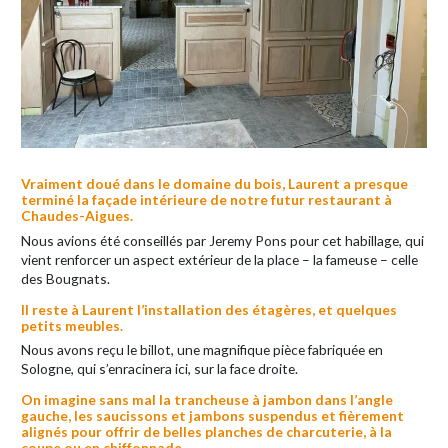
Vraiment doué dans le domaine du bois, Laurent a presque
terminé la façade intérieure de notre futur restaurant à
Chaudes-Aigues.
Nous avions été conseillés par Jeremy Pons pour cet habillage, qui
vient renforcer un aspect extérieur de la place – la fameuse – celle
des Bougnats.
Il reste à Laurent l’installation des étagères, et quelques
petits meubles.
Nous avons reçu le billot, une magnifique pièce fabriquée en
Sologne, qui s’enracinera ici, sur la face droite.
On imagine sans mal la trancheuse à jambon dans l’angle
gauche, les saucissons et jambons suspendus et fièrement
alignés pour offrir de belles planches de charcuterie, à la
coupe ou en chiffonnade.