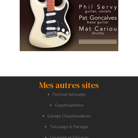
Mes autres sites
Festival tatouage
Graphicaderme
Garage Chaudesaigues
Tatouage & Partage
Gourmet et Glouton