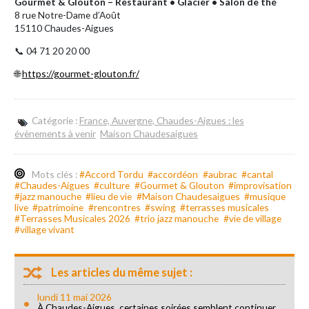
Gourmet & Glouton – Restaurant • Glacier • Salon de thé
8 rue Notre-Dame d’Août
15110 Chaudes-Aigues
📞 04 71 20 20 00
🌐
https://gourmet-glouton.fr/
Catégorie :
France, Auvergne, Chaudes-Aigues : les
évènements à venir
Maison Chaudesaigues
Mots clés :
#Accord Tordu
#accordéon
#aubrac
#cantal
#Chaudes-Aigues
#culture
#Gourmet & Glouton
#improvisation
#jazz manouche
#lieu de vie
#Maison Chaudesaigues
#musique
live
#patrimoine
#rencontres
#swing
#terrasses musicales
#Terrasses Musicales 2026
#trio jazz manouche
#vie de village
#village vivant
Les articles du même sujet :
lundi 11 mai 2026
À Chaudes-Aigues, certaines soirées semblent continuer