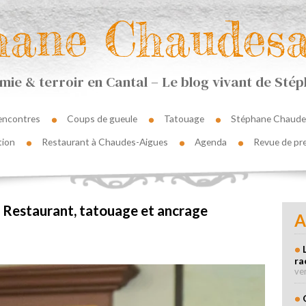
hane Chaudesa
ie & terroir en Cantal – Le blog vivant de St
encontres
Coups de gueule
Tatouage
Stéphane Chaude
tion
Restaurant à Chaudes-Aigues
Agenda
Revue de pr
– Restaurant, tatouage et ancrage
A
ra
ve