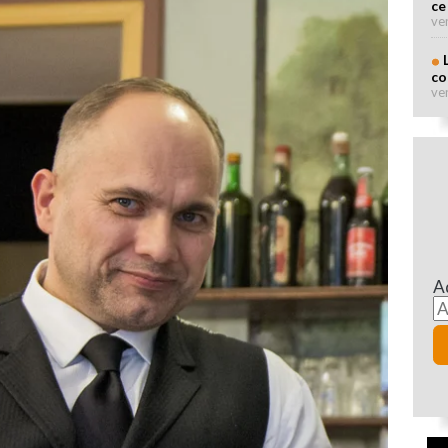
ce
ve
co
ve
A