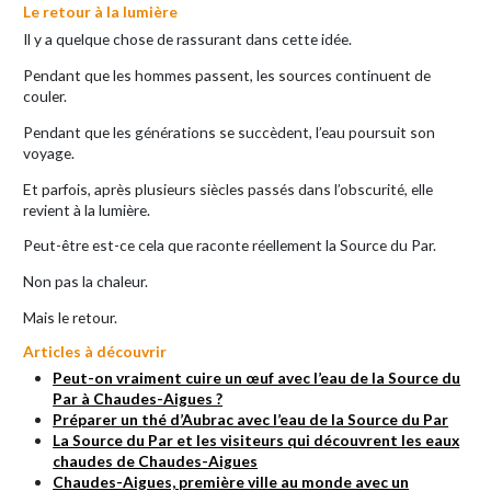
Le retour à la lumière
Il y a quelque chose de rassurant dans cette idée.
Pendant que les hommes passent, les sources continuent de
couler.
Pendant que les générations se succèdent, l’eau poursuit son
voyage.
Et parfois, après plusieurs siècles passés dans l’obscurité, elle
revient à la lumière.
Peut-être est-ce cela que raconte réellement la Source du Par.
Non pas la chaleur.
Mais le retour.
Articles à découvrir
Peut-on vraiment cuire un œuf avec l’eau de la Source du
Par à Chaudes-Aigues ?
Préparer un thé d’Aubrac avec l’eau de la Source du Par
La Source du Par et les visiteurs qui découvrent les eaux
chaudes de Chaudes-Aigues
Chaudes-Aigues, première ville au monde avec un