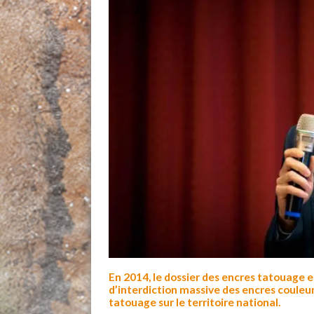
En 2014, le dossier des encres tatouage 
d’interdiction massive des encres coule
tatouage sur le territoire national.