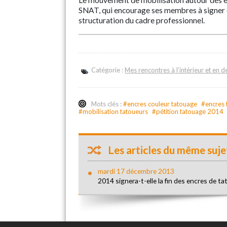
Le mouvement de mobilisation autour des e
SNAT, qui encourage ses membres à signer 
structuration du cadre professionnel.
Catégorie :
Mes rencontres à l’intérieur et en
Mots clés :
#encres couleur tatouage
#encres 
#mobilisation tatoueurs
#pétition tatouage 2014
Les articles du même sujet
mardi 17 décembre 2013
2014 signera-t-elle la fin des encres de t