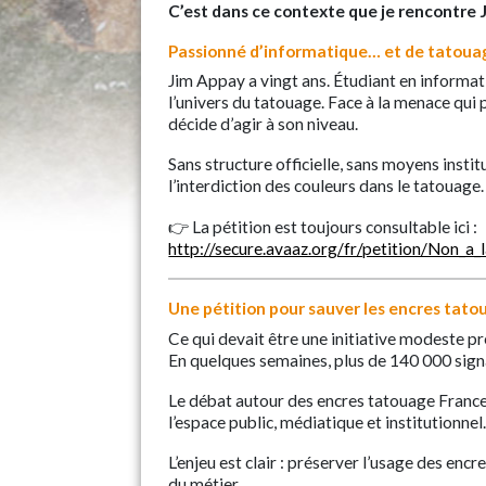
C’est dans ce contexte que je rencontre 
Passionné d’informatique… et de tatoua
Jim Appay a vingt ans. Étudiant en informat
l’univers du tatouage. Face à la menace qui 
décide d’agir à son niveau.
Sans structure officielle, sans moyens instit
l’interdiction des couleurs dans le tatouage.
👉 La pétition est toujours consultable ici :
http://secure.avaaz.org/fr/petition/Non_a
Une pétition pour sauver les encres tato
Ce qui devait être une initiative modeste p
En quelques semaines, plus de 140 000 signa
Le débat autour des encres tatouage France 
l’espace public, médiatique et institutionnel
L’enjeu est clair : préserver l’usage des en
du métier.