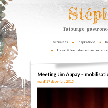
Stép
Tatouage, gastronom
Actualités
Inspirations
R
Travail & Recrutement en restaura
Meeting Jim Appay – mobilisati
mardi 17 décembre 2013