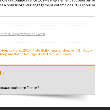
ncres tatouage France 2014 est également soutenu par le
et à poursuivre leur engagement entamé dès 2003 pour la
 dehors du département du Cantal
tatouage France 2014
#interdiction encres tatouage
#Jim Appay
#réglementation tatouage
#statut tatoueur France
 :
atouage couleur en France ?