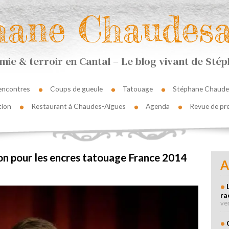
hane Chaudesa
ie & terroir en Cantal – Le blog vivant de St
encontres
Coups de gueule
Tatouage
Stéphane Chaude
tion
Restaurant à Chaudes-Aigues
Agenda
Revue de pr
on pour les encres tatouage France 2014
A
ra
ve