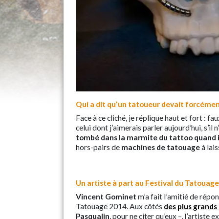
Qui a dit qu’un tatoueur devait forcémen
Face à ce cliché, je réplique haut et fort : f
celui dont j’aimerais parler aujourd’hui, s’i
tombé dans la marmite du tattoo quand il
hors-pairs de
machines de tatouage
à lais
Un artiste à part au Festival du Tatouag
Vincent Gominet
m’a fait l’amitié de répo
Tatouage 2014. Aux côtés
des plus grands
Pasqualin
, pour ne citer qu’eux –, l’artiste