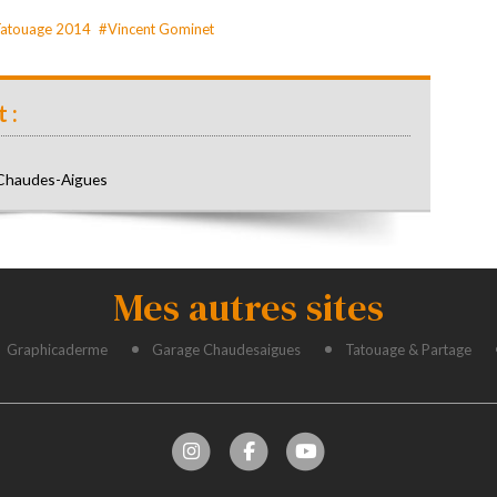
 Tatouage 2014
#Vincent Gominet
 :
e Chaudes-Aigues
Mes autres sites
Graphicaderme
Garage Chaudesaigues
Tatouage & Partage