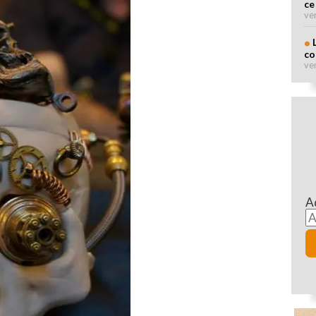
ce
ve
co
ve
A