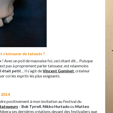
t s’entourer de tatoués ?
aux ! Avec un poil de mauvaise foi, ceci étant dit… Puisque
l n’est pas à proprement parler tatoueur, est néanmoins
 était petit
… Il s’agit de
Vincent Gominet
, créateur
ser coi les esprits les plus exigeants.
e 2014
ndre positivement à mon invitation au Festival du
 tatoueurs
–
Bob Tyrrell
,
Nikko Hurtado
ou
Matteo
 exhibera ses dernières créations devant des festivaliers que