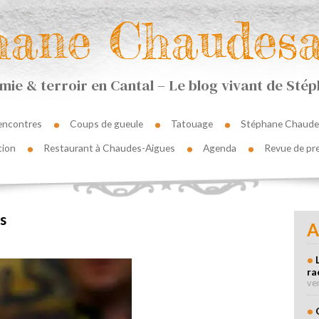
hane Chaudesa
ie & terroir en Cantal – Le blog vivant de St
encontres
Coups de gueule
Tatouage
Stéphane Chaude
tion
Restaurant à Chaudes-Aigues
Agenda
Revue de pr
s
A
ra
ve