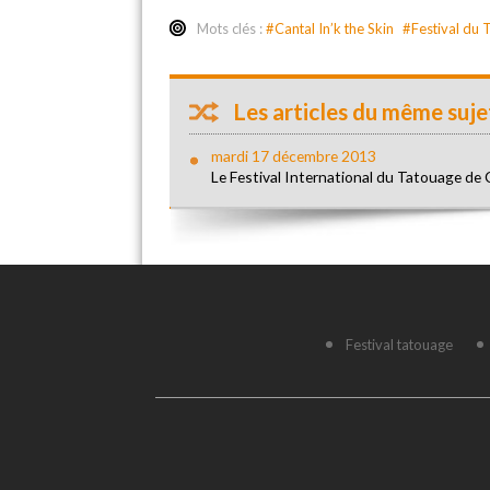
Mots clés :
#Cantal In’k the Skin
#Festival du
Les articles du même sujet
mardi 17 décembre 2013
Le Festival International du Tatouage d
Festival tatouage