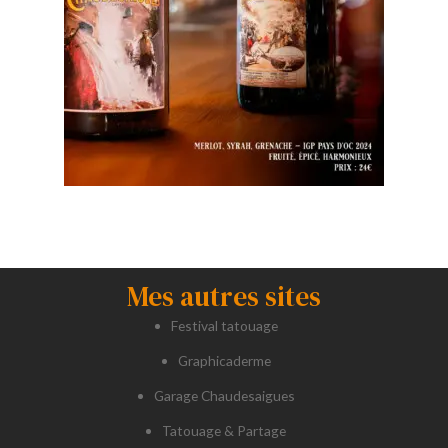
Mes autres sites
Festival tatouage
Graphicaderme
Garage Chaudesaigues
Tatouage & Partage