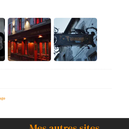
uage
Mes autres sites