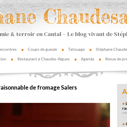
hane Chaudesa
ie & terroir en Cantal – Le blog vivant de St
encontres
Coups de gueule
Tatouage
Stéphane Chaude
tion
Restaurant à Chaudes-Aigues
Agenda
Revue de pr
raisonnable de fromage Salers
A
ra
ve