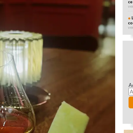
ce
ve
co
ve
A