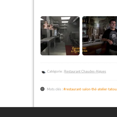
Catégorie :
Restaurant Chaudes-Aigues
Mots clés :
#restaurant-salon-thé-atelier-tato