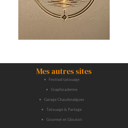
Mes autres sites
Festival tatouage
Graphicaderme
Garage Chaudesaigues
Tatouage & Partage
Gourmet et Glouton