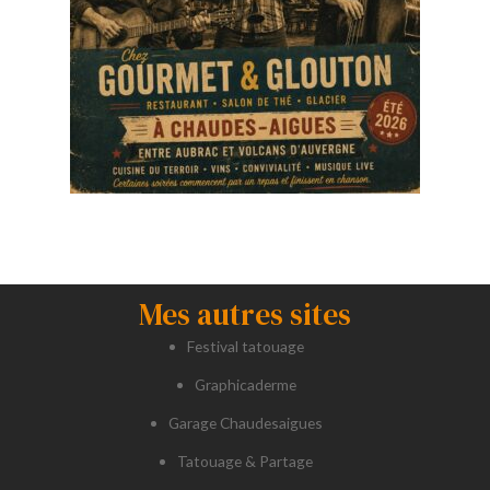
Mes autres sites
Festival tatouage
Graphicaderme
Garage Chaudesaigues
Tatouage & Partage