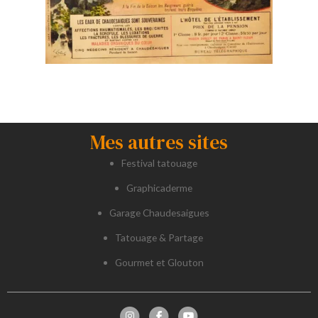
Mes autres sites
Festival tatouage
Graphicaderme
Garage Chaudesaigues
Tatouage & Partage
Gourmet et Glouton