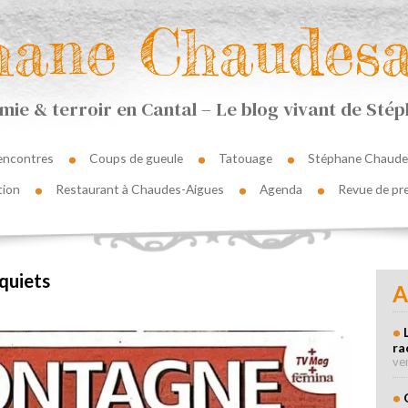
hane Chaudesa
ie & terroir en Cantal – Le blog vivant de St
encontres
Coups de gueule
Tatouage
Stéphane Chaude
tion
Restaurant à Chaudes-Aigues
Agenda
Revue de pr
quiets
A
ra
ve