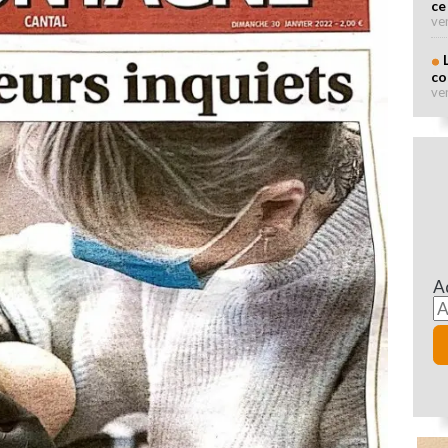
ce
ve
co
ve
A