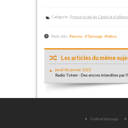
Catégorie :
Presse locale du Cantal et d’ailleur
Mots clés :
#encres
#Tatouage
#tattoo
Les articles du même sujet
jeudi 06 janvier 2022
Radio Totem - Des encres interdites par l
Festival tatouage