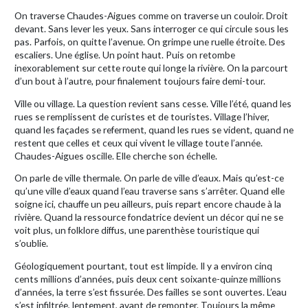
On traverse Chaudes-Aigues comme on traverse un couloir. Droit
devant. Sans lever les yeux. Sans interroger ce qui circule sous les
pas. Parfois, on quitte l’avenue. On grimpe une ruelle étroite. Des
escaliers. Une église. Un point haut. Puis on retombe
inexorablement sur cette route qui longe la rivière. On la parcourt
d’un bout à l’autre, pour finalement toujours faire demi-tour.
Ville ou village. La question revient sans cesse. Ville l’été, quand les
rues se remplissent de curistes et de touristes. Village l’hiver,
quand les façades se referment, quand les rues se vident, quand ne
restent que celles et ceux qui vivent le village toute l’année.
Chaudes-Aigues oscille. Elle cherche son échelle.
On parle de ville thermale. On parle de ville d’eaux. Mais qu’est-ce
qu’une ville d’eaux quand l’eau traverse sans s’arrêter. Quand elle
soigne ici, chauffe un peu ailleurs, puis repart encore chaude à la
rivière. Quand la ressource fondatrice devient un décor qui ne se
voit plus, un folklore diffus, une parenthèse touristique qui
s’oublie.
Géologiquement pourtant, tout est limpide. Il y a environ cinq
cents millions d’années, puis deux cent soixante-quinze millions
d’années, la terre s’est fissurée. Des failles se sont ouvertes. L’eau
s’est infiltrée, lentement, avant de remonter. Toujours la même