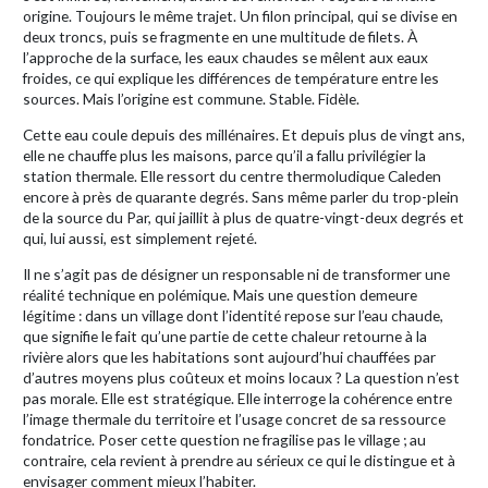
origine. Toujours le même trajet. Un filon principal, qui se divise en
deux troncs, puis se fragmente en une multitude de filets. À
l’approche de la surface, les eaux chaudes se mêlent aux eaux
froides, ce qui explique les différences de température entre les
sources. Mais l’origine est commune. Stable. Fidèle.
Cette eau coule depuis des millénaires. Et depuis plus de vingt ans,
elle ne chauffe plus les maisons, parce qu’il a fallu privilégier la
station thermale. Elle ressort du centre thermoludique Caleden
encore à près de quarante degrés. Sans même parler du trop-plein
de la source du Par, qui jaillit à plus de quatre-vingt-deux degrés et
qui, lui aussi, est simplement rejeté.
Il ne s’agit pas de désigner un responsable ni de transformer une
réalité technique en polémique. Mais une question demeure
légitime : dans un village dont l’identité repose sur l’eau chaude,
que signifie le fait qu’une partie de cette chaleur retourne à la
rivière alors que les habitations sont aujourd’hui chauffées par
d’autres moyens plus coûteux et moins locaux ? La question n’est
pas morale. Elle est stratégique. Elle interroge la cohérence entre
l’image thermale du territoire et l’usage concret de sa ressource
fondatrice. Poser cette question ne fragilise pas le village ; au
contraire, cela revient à prendre au sérieux ce qui le distingue et à
envisager comment mieux l’habiter.