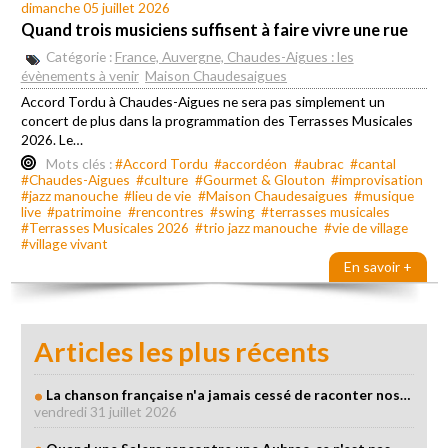
dimanche 05 juillet 2026
Quand trois musiciens suffisent à faire vivre une rue
Catégorie :
France, Auvergne, Chaudes-Aigues : les
évènements à venir
Maison Chaudesaigues
Accord Tordu à Chaudes-Aigues ne sera pas simplement un
concert de plus dans la programmation des Terrasses Musicales
2026. Le…
Mots clés :
#Accord Tordu
#accordéon
#aubrac
#cantal
#Chaudes-Aigues
#culture
#Gourmet & Glouton
#improvisation
#jazz manouche
#lieu de vie
#Maison Chaudesaigues
#musique
live
#patrimoine
#rencontres
#swing
#terrasses musicales
#Terrasses Musicales 2026
#trio jazz manouche
#vie de village
#village vivant
En savoir +
Articles les plus récents
La chanson française n'a jamais cessé de raconter nos…
vendredi 31 juillet 2026