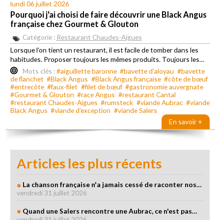
lundi 06 juillet 2026
Pourquoi j'ai choisi de faire découvrir une Black Angus
française chez Gourmet & Glouton
Catégorie :
Restaurant Chaudes-Aigues
Lorsque l’on tient un restaurant, il est facile de tomber dans les
habitudes. Proposer toujours les mêmes produits. Toujours les…
Mots clés :
#aiguillette baronne
#bavette d'aloyau
#bavette
de flanchet
#Black Angus
#Black Angus française
#côte de bœuf
#entrecôte
#faux-filet
#filet de bœuf
#gastronomie auvergnate
#Gourmet & Glouton
#race Angus
#restaurant Cantal
#restaurant Chaudes-Aigues
#rumsteck
#viande Aubrac
#viande
Black Angus
#viande d'exception
#viande Salers
En savoir +
Articles les plus récents
La chanson française n'a jamais cessé de raconter nos…
vendredi 31 juillet 2026
Quand une Salers rencontre une Aubrac, ce n'est pas…
vendredi 31 juillet 2026