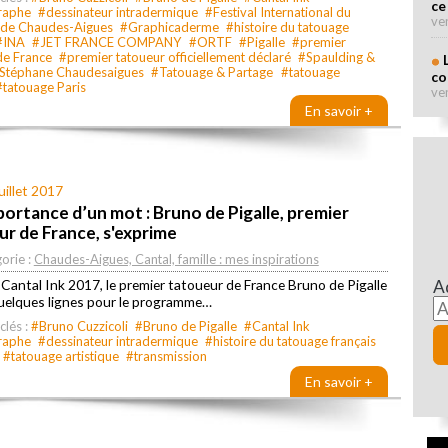
ce
raphe
#dessinateur intradermique
#Festival International du
ve
 de Chaudes-Aigues
#Graphicaderme
#histoire du tatouage
#INA
#JET FRANCE COMPANY
#ORTF
#Pigalle
#premier
de France
#premier tatoueur officiellement déclaré
#Spaulding &
Stéphane Chaudesaigues
#Tatouage & Partage
#tatouage
co
#tatouage Paris
ve
En savoir +
uillet 2017
portance d’un mot : Bruno de Pigalle, premier
r de France, s'exprime
orie :
Chaudes-Aigues, Cantal, famille : mes inspirations
A
 Cantal Ink 2017, le premier tatoueur de France Bruno de Pigalle
quelques lignes pour le programme…
clés :
#Bruno Cuzzicoli
#Bruno de Pigalle
#Cantal Ink
raphe
#dessinateur intradermique
#histoire du tatouage français
#tatouage artistique
#transmission
En savoir +