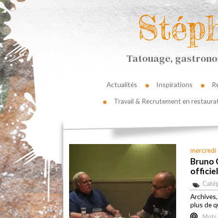
Stép
Tatouage, gastronom
Actualités
Inspirations
R
Travail & Recrutement en restaura
mercredi 
Bruno C
officie
Catég
Archives
plus de q
Mots 