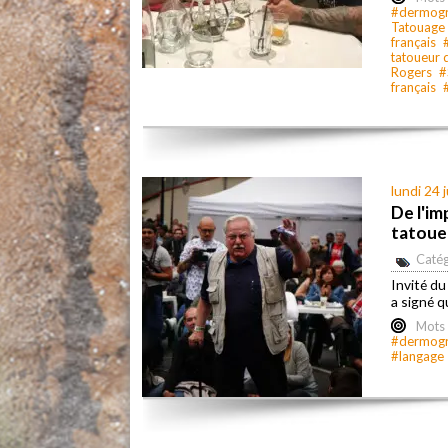
#dermog
Tatouage
français
tatoueur 
Rogers
#
français
lundi 24 j
De l'im
tatoueu
Catég
Invité du
a signé 
Mots 
#dermog
#langage