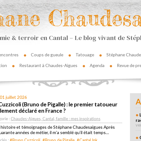
hane Chaudesa
ie & terroir en Cantal – Le blog vivant de St
encontres
Coups de gueule
Tatouage
Stéphane Chaude
tion
Restaurant à Chaudes-Aigues
Agenda
Revue de pr
01 juillet 2026
A
uzzicoli (Bruno de Pigalle) : le premier tatoueur
llement déclaré en France ?
orie :
Chaudes-Aigues, Cantal, famille : mes inspirations
ra
ve
, histoire et témoignages de Stéphane Chaudesaigues Après
uarante années de métier, il m’a semblé qu’il était temps…
clés :
#Bruno Cuzzicoli
#Bruno de Pigalle
#Cantal Ink