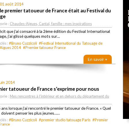
 01 août 2014
e premier tatoueur de France était au Festival du
age
orie :
Chaudes-Aigues, Cantal, famille : mes inspirations
écit que j’ai consacré à la 2ème édition du Festival International
ge, j’ai glissé quelques mots sur…
clés :
#Bruno Cuzzicoli
#Festival International du Tatouage de
Aigues 2014
#Premier tatoueur France
En savoir +
juin 2014
mier tatoueur de France s’exprime pour nous
orie :
Mes rencontres à l’intérieur et en dehors du département du
5 ans lorsque j’ai rencontré le premier tatoueur de France. « Quel
, doivent penser les plus jeunes……
clés :
#Bruno Cuzzicoli
#premier studio tatouage Paris
#Premier
France