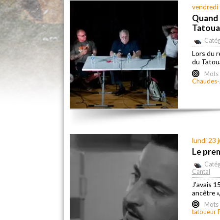
vendredi
Quand l
Tatou
Catég
Lors du r
du Tatoua
Mots 
Chaudes-
lundi 23 
Le pre
Catég
Cantal
J’avais 1
ancêtre »
Mots 
tatoueur 