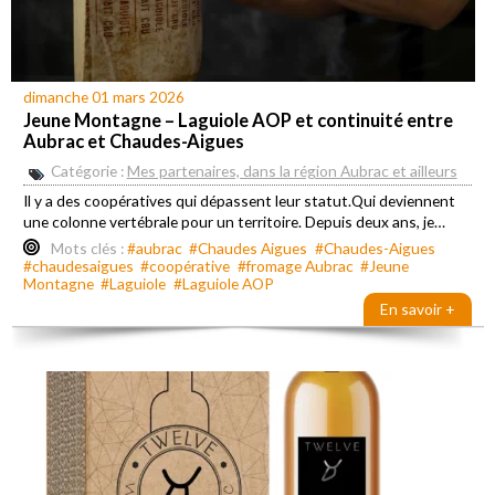
dimanche 01 mars 2026
Jeune Montagne – Laguiole AOP et continuité entre
Aubrac et Chaudes-Aigues
Catégorie :
Mes partenaires, dans la région Aubrac et ailleurs
Il y a des coopératives qui dépassent leur statut.Qui deviennent
une colonne vertébrale pour un territoire. Depuis deux ans, je…
Mots clés :
#aubrac
#Chaudes Aigues
#Chaudes-Aigues
#chaudesaigues
#coopérative
#fromage Aubrac
#Jeune
Montagne
#Laguiole
#Laguiole AOP
En savoir +