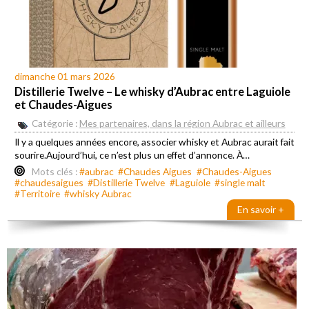
dimanche 01 mars 2026
Distillerie Twelve – Le whisky d’Aubrac entre Laguiole
et Chaudes-Aigues
Catégorie :
Mes partenaires, dans la région Aubrac et ailleurs
Il y a quelques années encore, associer whisky et Aubrac aurait fait
sourire.Aujourd’hui, ce n’est plus un effet d’annonce. À…
Mots clés :
#aubrac
#Chaudes Aigues
#Chaudes-Aigues
#chaudesaigues
#Distillerie Twelve
#Laguiole
#single malt
#Territoire
#whisky Aubrac
En savoir +