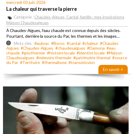
mercredi 03 juin 2026
La chaleur qui traverse la pierre
Catégorie :
Chaudes-Aigues, Cantal, famille : mes inspirations
Maison Chaudesaigues
À Chaudes-Aigues, l’eau chaude est connue depuis des siècles.
Pourtant, derrière la source du Par, les thermes et les images…
Mots clés :
#aubrac
#Borvo
#cantal
#chaleur
#Chaudes
Aigues
#Chaudes-Aigues
#chaudesaigues
#Damona
#eau
chaude
#géothermie
#histoire locale
#identité locale
#Maison
Chaudesaigues
#mémoire thermale
#patrimoine thermal
#source
du Par
#Territoire
#thermalisme
#transmission
En savoir +