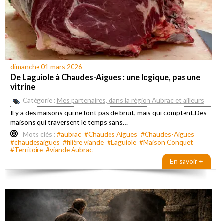
dimanche 01 mars 2026
De Laguiole à Chaudes-Aigues : une logique, pas une
vitrine
Catégorie :
Mes partenaires, dans la région Aubrac et ailleurs
Il y a des maisons qui ne font pas de bruit, mais qui comptent.Des
maisons qui traversent le temps sans…
Mots clés :
#aubrac
#Chaudes Aigues
#Chaudes-Aigues
#chaudesaigues
#filière viande
#Laguiole
#Maison Conquet
#Territoire
#viande Aubrac
En savoir +