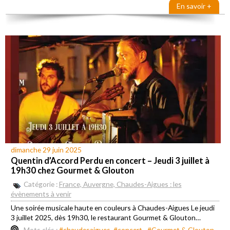
En savoir +
dimanche 29 juin 2025
Quentin d’Accord Perdu en concert – Jeudi 3 juillet à
19h30 chez Gourmet & Glouton
Catégorie :
France, Auvergne, Chaudes-Aigues : les
évènements à venir
Une soirée musicale haute en couleurs à Chaudes-Aigues Le jeudi
3 juillet 2025, dès 19h30, le restaurant Gourmet & Glouton…
Mots clés :
#chaudesaigues
#concert.
#Gourmet & Glouton