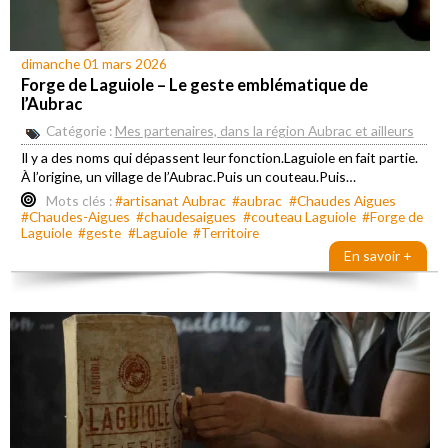
dimanche 01 mars 2026
Forge de Laguiole – Le geste emblématique de
l’Aubrac
Catégorie :
Mes partenaires, dans la région Aubrac et ailleurs
Il y a des noms qui dépassent leur fonction.Laguiole en fait partie.
À l’origine, un village de l’Aubrac.Puis un couteau.Puis…
Mots clés :
#artisanat Aubrac
#aubrac
#Chaudes Aigues
#Chaudes-Aigues
#chaudesaigues
#couteau Laguiole
#Forge de
Laguiole
#geste
#Laguiole
#Territoire
En savoir +