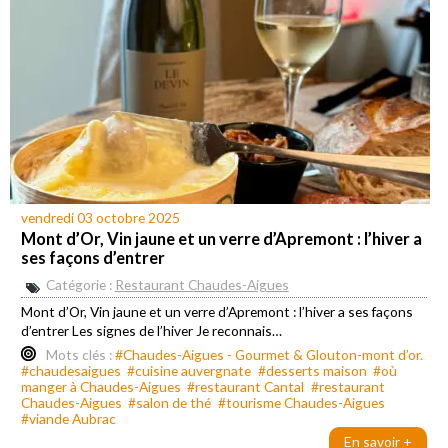
vendredi 03 octobre 2025
Mont d’Or, Vin jaune et un verre d’Apremont : l’hiver a
ses façons d’entrer
Catégorie :
Restaurant Chaudes-Aigues
Mont d’Or, Vin jaune et un verre d’Apremont : l’hiver a ses façons
d’entrer Les signes de l’hiver Je reconnais…
Mots clés :
#Chaudes-Aigues - Gourmet & Glouton-mont d’or.
#chaudesaigues
#cuisine auvergnate
#desserts maison
#où
manger à Chaudes-Aigues
#restaurant Cantal
#restaurant
Chaudes-Aigues
#salon de thé
#tourisme Chaudes-Aigues
#viande Aubrac
En savoir +