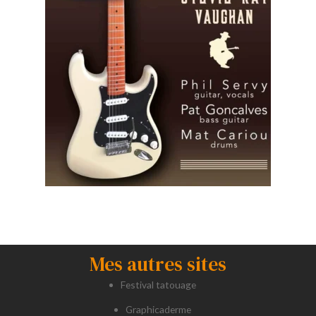
Mes autres sites
Festival tatouage
Graphicaderme