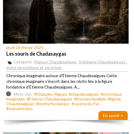
jeudi 26 février 2026
Les souris de Chadasaygas
Catégorie :
Maison Chaudesaigues
Stéphane Chaudesaigues :
entre vie publique et vie privée
Chronique imaginaire autour d’Étienne Chaudesaigues Cette
chronique imaginaire s’inscrit dans les récits liés à la figure
fondatrice d’Étienne Chaudesaigues. À…
Mots clés :
#Chaudes-Aigues
#chaudesaigues
#chronique
imaginaire
#Étienne Chaudesaigues
#histoire familiale
#lignée
Chaudesaigues
#mythe fondateur
#source du Par
#transmission
En savoir +