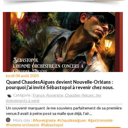
lundi 04 août 2025
Quand ChaudesAigues devient Nouvelle-Orléans :
pourquoi j’ai invité Sébastopol à revenir chez nous.
Catégorie :
France, Auvergne, Chaudes-Aigues : les
évènements à venir
Un souvenir marquant Je me souviens parfaitement de sa première
venue.Il avait à peine posé sa malle que déjà, l’air…
Mots clés :
#Auvergnate
#chaudesaigues
#gastronomie
#homme orchestre
#Sebastopol