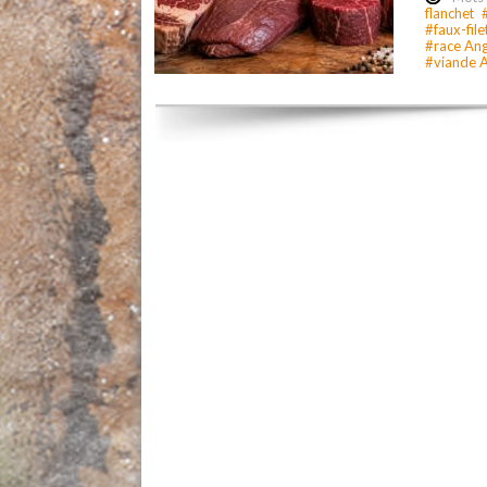
flanchet
#faux-file
#race An
#viande 