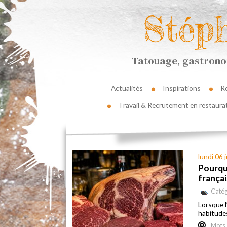
Stép
Tatouage, gastronom
Actualités
Inspirations
R
Travail & Recrutement en restaura
lundi 06 j
Pourquo
frança
Catég
Lorsque l
habitude
Mots 