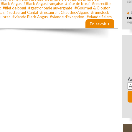
sa
#Black Angus
#Black Angus française
#côte de bœuf
#entrecôte
t
#filet de bœuf
#gastronomie auvergnate
#Gourmet & Glouton
gus
#restaurant Cantal
#restaurant Chaudes-Aigues
#rumsteck
Aubrac
#viande Black Angus
#viande d'exception
#viande Salers
ra
ve
En savoir +
A