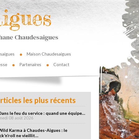
igues
éphane Chaudesaigues
saigues
Maison Chaudesaigues
esse
Partenaires
Contact
rticles les plus récents
Dans le feu du service : quand une équipe…
medi 08 août 2026
Wild Karma à Chaudes-Aigues : le
ck’n’roll ne vieillit…