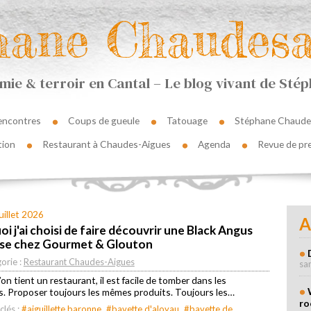
hane Chaudesa
ie & terroir en Cantal – Le blog vivant de St
encontres
Coups de gueule
Tatouage
Stéphane Chaude
tion
Restaurant à Chaudes-Aigues
Agenda
Revue de pr
uillet 2026
A
i j'ai choisi de faire découvrir une Black Angus
ise chez Gourmet & Glouton
orie :
Restaurant Chaudes-Aigues
sa
’on tient un restaurant, il est facile de tomber dans les
s. Proposer toujours les mêmes produits. Toujours les…
ro
clés :
#aiguillette baronne
#bavette d'aloyau
#bavette de