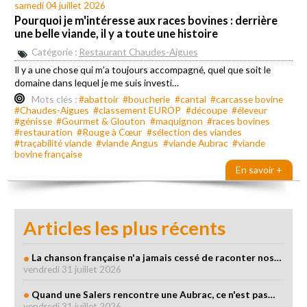
samedi 04 juillet 2026
Pourquoi je m'intéresse aux races bovines : derrière
une belle viande, il y a toute une histoire
Catégorie :
Restaurant Chaudes-Aigues
Il y a une chose qui m’a toujours accompagné, quel que soit le
domaine dans lequel je me suis investi…
Mots clés :
#abattoir
#boucherie
#cantal
#carcasse bovine
#Chaudes-Aigues
#classement EUROP
#découpe
#éleveur
#génisse
#Gourmet & Glouton
#maquignon
#races bovines
#restauration
#Rouge à Cœur
#sélection des viandes
#traçabilité viande
#viande Angus
#viande Aubrac
#viande
bovine française
En savoir +
Articles les plus récents
La chanson française n'a jamais cessé de raconter nos…
vendredi 31 juillet 2026
Quand une Salers rencontre une Aubrac, ce n'est pas…
vendredi 31 juillet 2026