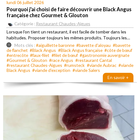
lundi 06 juillet 2026
Pourquoi j'ai choisi de faire découvrir une Black Angus
française chez Gourmet & Glouton
Catégorie :
Restaurant Chaudes-Aigues
Lorsque l’on tient un restaurant, il est facile de tomber dans les
habitudes. Proposer toujours les mêmes produits. Toujours les…
Mots clés :
#aiguillette baronne
#bavette d'aloyau
#bavette
de flanchet
#Black Angus
#Black Angus française
#côte de bœuf
#entrecôte
#faux-filet
#filet de bœuf
#gastronomie auvergnate
#Gourmet & Glouton
#race Angus
#restaurant Cantal
#restaurant Chaudes-Aigues
#rumsteck
#viande Aubrac
#viande
Black Angus
#viande d'exception
#viande Salers
En savoir +