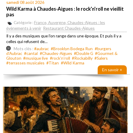
samedi 08 août 2026
Wild Karma à Chaudes-Aigues : le rock’n’roll ne vieillit
pas
Catégorie :
France, Auvergne, Chaudes-Aigues : les
évènements à venir
Restaurant Chaudes-Aigues
Il y a des musiques que l’on range dans une époque. Et puis il y a
celles qui refusent de…
Mots clés :
#aubrac
#Brooklyn Bodega Run
#burgers
d’Aubrac
#cantal
#Chaudes-Aigues
#Double G
#Gourmet &
Glouton
#musique live
#rock’n’roll
#Rockabilly
#Salers
#terrasses musicales
#Titan
#Wild Karma
En savoir +