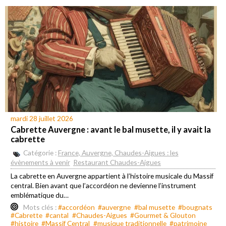
mardi 28 juillet 2026
Cabrette Auvergne : avant le bal musette, il y avait la
cabrette
Catégorie :
France, Auvergne, Chaudes-Aigues : les
évènements à venir
Restaurant Chaudes-Aigues
La cabrette en Auvergne appartient à l’histoire musicale du Massif
central. Bien avant que l’accordéon ne devienne l’instrument
emblématique du…
Mots clés :
#accordéon
#auvergne
#bal musette
#bougnats
#Cabrette
#cantal
#Chaudes-Aigues
#Gourmet & Glouton
#histoire
#Massif Central
#musique traditionnelle
#patrimoine