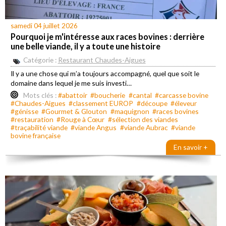
samedi 04 juillet 2026
Pourquoi je m'intéresse aux races bovines : derrière
une belle viande, il y a toute une histoire
Catégorie :
Restaurant Chaudes-Aigues
Il y a une chose qui m’a toujours accompagné, quel que soit le
domaine dans lequel je me suis investi…
Mots clés :
#abattoir
#boucherie
#cantal
#carcasse bovine
#Chaudes-Aigues
#classement EUROP
#découpe
#éleveur
#génisse
#Gourmet & Glouton
#maquignon
#races bovines
#restauration
#Rouge à Cœur
#sélection des viandes
#traçabilité viande
#viande Angus
#viande Aubrac
#viande
bovine française
En savoir +