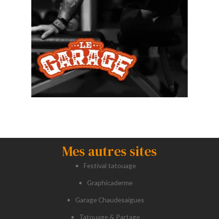
Mes autres sites
Festival tatouage
Graphicaderme
Garage Chaudesaigues
Tatouage & Partage