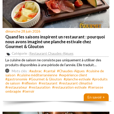
dimanche 28 juin 2026
Quand les saisons inspirent un restaurant : pourquoi
nous avons imaginé une planche estivale chez
Gourmet & Glouton
Catégorie :
Restaurant Chaudes-Aigues
La cuisine de saison ne consiste pas uniquement à utiliser des
produits disponibles à une période de l’année. Elle traduit…
Mots clés :
#aubrac
#cantal
#Chaudes-Aigues
#cuisine de
saison
#cuisine méditerranéenne
#expérience client
#gastronomie
#Gourmet & Glouton
#planche estivale
#produits
de saison
#réflexion
#restaurant
#restaurant climatisé
#restaurateur
#restauration
#restauration estivale
#terrasse
ombragée
#terroir
En savoir +