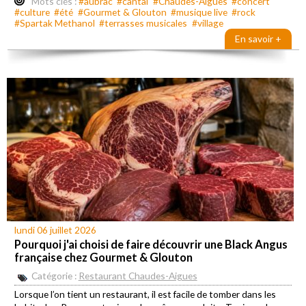
Mots clés :
#aubrac
#cantal
#Chaudes-Aigues
#concert
#culture
#été
#Gourmet & Glouton
#musique live
#rock
#Spartak Methanol
#terrasses musicales
#village
En savoir +
lundi 06 juillet 2026
Pourquoi j'ai choisi de faire découvrir une Black Angus
française chez Gourmet & Glouton
Catégorie :
Restaurant Chaudes-Aigues
Lorsque l’on tient un restaurant, il est facile de tomber dans les