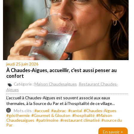
jeudi 25 juin 2026
À Chaudes-Aigues, accueillir, c'est aussi penser au
confort
Catégorie :
Maison Chaudesaigues
Restaurant Chaudes-
Aigues
L’accueil à Chaudes-Aigues est souvent associé aux eaux
thermales, à la Source du Par et à l’hospitalité de ce village…
Mots clés :
#accueil
#aubrac
#cantal
#Chaudes-Aigues
#géothermie
#Gourmet & Glouton
#hospitalité
#Maison
Chaudesaigues
#patrimoine
#restaurant climatisé
#source du
Par
En savoir +