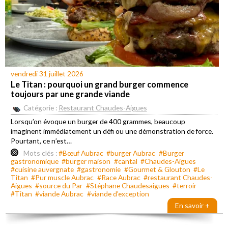
vendredi 31 juillet 2026
Le Titan : pourquoi un grand burger commence
toujours par une grande viande
Catégorie :
Restaurant Chaudes-Aigues
Lorsqu’on évoque un burger de 400 grammes, beaucoup
imaginent immédiatement un défi ou une démonstration de force.
Pourtant, ce n’est…
Mots clés :
#Bœuf Aubrac
#burger Aubrac
#Burger
gastronomique
#burger maison
#cantal
#Chaudes-Aigues
#cuisine auvergnate
#gastronomie
#Gourmet & Glouton
#Le
Titan
#Pur muscle Aubrac
#Race Aubrac
#restaurant Chaudes-
Aigues
#source du Par
#Stéphane Chaudesaigues
#terroir
#Titan
#viande Aubrac
#viande d'exception
En savoir +