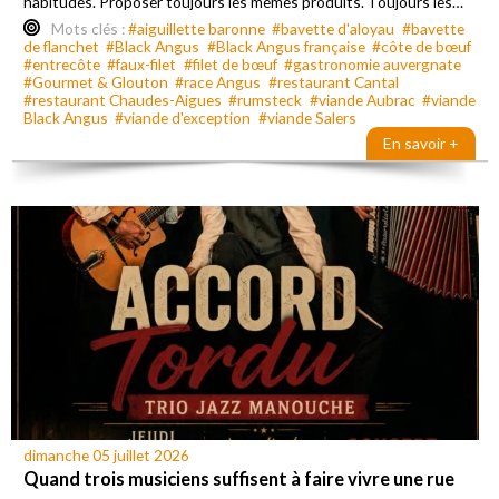
habitudes. Proposer toujours les mêmes produits. Toujours les…
Mots clés :
#aiguillette baronne
#bavette d'aloyau
#bavette
de flanchet
#Black Angus
#Black Angus française
#côte de bœuf
#entrecôte
#faux-filet
#filet de bœuf
#gastronomie auvergnate
#Gourmet & Glouton
#race Angus
#restaurant Cantal
#restaurant Chaudes-Aigues
#rumsteck
#viande Aubrac
#viande
Black Angus
#viande d'exception
#viande Salers
En savoir +
dimanche 05 juillet 2026
Quand trois musiciens suffisent à faire vivre une rue