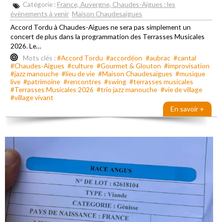
Catégorie :
France, Auvergne, Chaudes-Aigues : les
évènements à venir
Maison Chaudesaigues
Accord Tordu à Chaudes-Aigues ne sera pas simplement un
concert de plus dans la programmation des Terrasses Musicales
2026. Le…
Mots clés :
#Accord Tordu
#accordéon
#aubrac
#cantal
#Chaudes-Aigues
#culture
#Gourmet & Glouton
#improvisation
#jazz manouche
#lieu de vie
#Maison Chaudesaigues
#musique
live
#patrimoine
#rencontres
#swing
#terrasses musicales
#Terrasses Musicales 2026
#trio jazz manouche
#vie de village
#village vivant
En savoir +