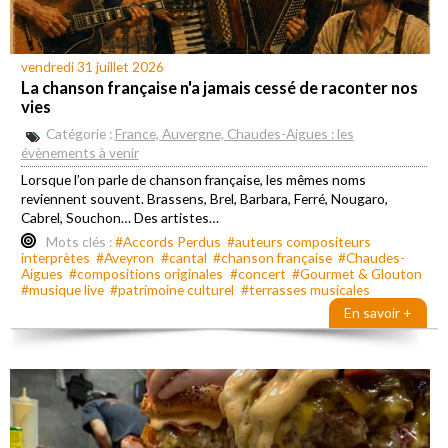
vendredi 31 juillet 2026
La chanson française n'a jamais cessé de raconter nos
vies
Catégorie :
France, Auvergne, Chaudes-Aigues : les
évènements à venir
Lorsque l’on parle de chanson française, les mêmes noms
reviennent souvent. Brassens, Brel, Barbara, Ferré, Nougaro,
Cabrel, Souchon… Des artistes…
Mots clés :
#Accords Perdus
#auteurs compositeurs
interprètes
#Aveyron
#cantal
#chanson française
#Chaudes-
Aigues
#compositions originales
#concert
#Gourmet & Glouton
#musique live
#patrimoine culturel
#terrasses musicales
En savoir +