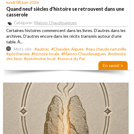
lundi 08 juin 2026
Quand neuf siècles d'histoire se retrouvent dans une
casserole
Catégorie :
Maison Chaudesaigues
Certaines histoires commencent dans les livres. D’autres dans les
archives. D’autres encore dans les récits transmis autour d’une
table. À…
Mots clés :
#aubrac
#Chaudes-Aigues
#eau chaude naturelle
#géothermie
#histoire locale
#Maison Chaudesaigues
#mémoire
des lieux
#patrimoine local
#source du Par
En savoir +