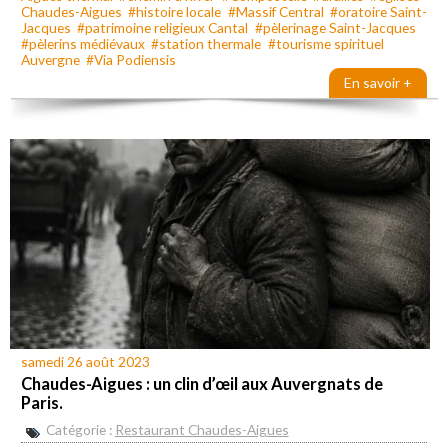
Chaudes-Aigues
#histoire locale
#Massif Central
#oratoire Saint-
Jacques
#patrimoine religieux Cantal
#pèlerinage Saint-Jacques
#pèlerins médiévaux
#station thermale
#tourisme spirituel
Auvergne
#Via Podiensis
En savoir +
samedi 26 août 2023
Chaudes-Aigues : un clin d’œil aux Auvergnats de
Paris.
Catégorie :
Restaurant Chaudes-Aigues