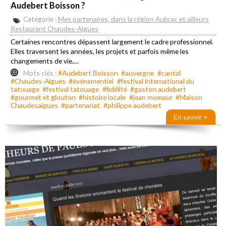
Audebert Boisson ?
Catégorie :
Mes partenaires, dans la région Aubrac et ailleurs
Restaurant Chaudes-Aigues
Certaines rencontres dépassent largement le cadre professionnel.
Elles traversent les années, les projets et parfois même les
changements de vie.…
Mots clés :
#Audebert Boisson
#auvergne
#cantal
#Chaudes-Aigues
#événementiel
#festival international du
tatouage
#festival tatouage
#fidélité
#gaston audebert
#gourmet et glouton
#histoire locale
#jean momaur
#Maison
Chaudesaigues
#partenariat
#philippe audebert
En savoir +