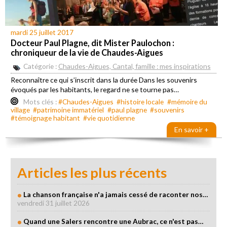
mardi 25 juillet 2017
Docteur Paul Plagne, dit Mister Paulochon :
chroniqueur de la vie de Chaudes-Aigues
Catégorie :
Chaudes-Aigues, Cantal, famille : mes inspirations
Reconnaître ce qui s’inscrit dans la durée Dans les souvenirs
évoqués par les habitants, le regard ne se tourne pas…
Mots clés :
#Chaudes-Aigues
#histoire locale
#mémoire du
village
#patrimoine immatériel
#paul plagne
#souvenirs
#témoignage habitant
#vie quotidienne
En savoir +
Articles les plus récents
La chanson française n'a jamais cessé de raconter nos…
vendredi 31 juillet 2026
Quand une Salers rencontre une Aubrac, ce n'est pas…