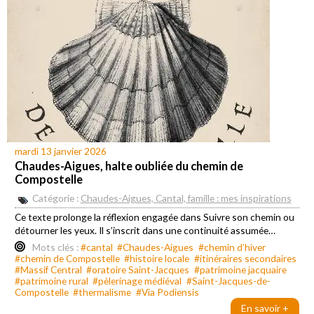
mardi 13 janvier 2026
Chaudes-Aigues, halte oubliée du chemin de
Compostelle
Catégorie :
Chaudes-Aigues, Cantal, famille : mes inspirations
Ce texte prolonge la réflexion engagée dans Suivre son chemin ou
détourner les yeux. Il s’inscrit dans une continuité assumée…
Mots clés :
#cantal
#Chaudes-Aigues
#chemin d’hiver
#chemin de Compostelle
#histoire locale
#itinéraires secondaires
#Massif Central
#oratoire Saint-Jacques
#patrimoine jacquaire
#patrimoine rural
#pèlerinage médiéval
#Saint-Jacques-de-
Compostelle
#thermalisme
#Via Podiensis
En savoir +