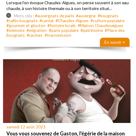
Lorsque l’on évoque Chaudes-Aigues, on pense souvent à son eau
chaude, à son histoire thermale ou à son territoire situé…
Mots clés :
#auvergnats de paris
#auvergne
#bougnats
#cafés bougnats
#cantal
#Chaudes-Aigues
#culture populaire
#gourmet et glouton
#histoire locale
#Maison Chaudesaigues
#mémoire
#migration
#paris populaire
#patrimoine
#Place des
Bougnats
#racines
#transmission
En savoir +
samedi 12 août 2023
Vous vous souvenez de Gaston, l'égérie de la maison