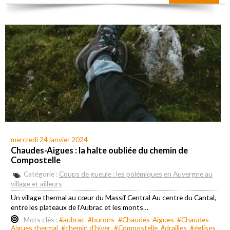
mercredi 24 janvier 2024
Chaudes-Aigues : la halte oubliée du chemin de
Compostelle
Catégorie :
Coups de gueule : les polémiques en Auvergne au
village et ailleurs
Un village thermal au cœur du Massif Central Au centre du Cantal,
entre les plateaux de l’Aubrac et les monts…
Mots clés :
#aubrac
#burons
#Chaudes-Aigues
#Chaudes-
Aigues thermal
#chemin d’hiver
#Compostelle
#drailles
#églises