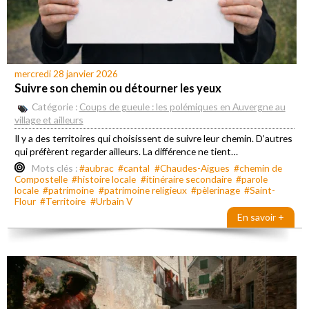
mercredi 28 janvier 2026
Suivre son chemin ou détourner les yeux
Catégorie :
Coups de gueule : les polémiques en Auvergne au
village et ailleurs
Il y a des territoires qui choisissent de suivre leur chemin. D’autres
qui préfèrent regarder ailleurs. La différence ne tient…
Mots clés :
#aubrac
#cantal
#Chaudes-Aigues
#chemin de
Compostelle
#histoire locale
#itinéraire secondaire
#parole
locale
#patrimoine
#patrimoine religieux
#pèlerinage
#Saint-
Flour
#Territoire
#Urbain V
En savoir +