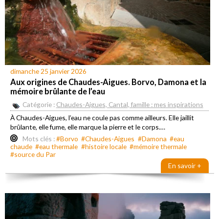
dimanche 25 janvier 2026
Aux origines de Chaudes-Aigues. Borvo, Damona et la
mémoire brûlante de l’eau
Catégorie :
Chaudes-Aigues, Cantal, famille : mes inspirations
À Chaudes-Aigues, l’eau ne coule pas comme ailleurs. Elle jaillit
brûlante, elle fume, elle marque la pierre et le corps.…
Mots clés :
#Borvo
#Chaudes-Aigues
#Damona
#eau
chaude
#eau thermale
#histoire locale
#mémoire thermale
#source du Par
En savoir +