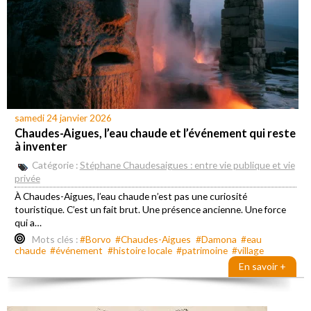
samedi 24 janvier 2026
Chaudes-Aigues, l’eau chaude et l’événement qui reste
à inventer
Catégorie :
Stéphane Chaudesaigues : entre vie publique et vie
privée
À Chaudes-Aigues, l’eau chaude n’est pas une curiosité
touristique. C’est un fait brut. Une présence ancienne. Une force
qui a…
Mots clés :
#Borvo
#Chaudes-Aigues
#Damona
#eau
chaude
#événement
#histoire locale
#patrimoine
#village
En savoir +