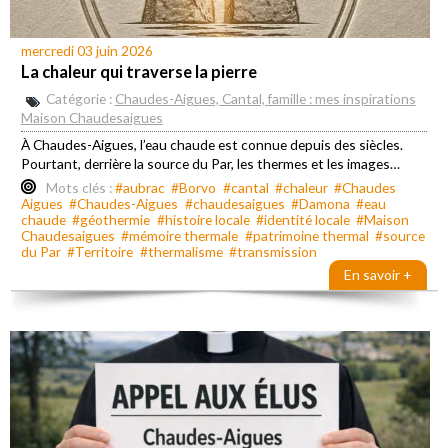
mercredi 03 juin 2026
La chaleur qui traverse la pierre
Catégorie :
Chaudes-Aigues, Cantal, famille : mes inspirations
Maison Chaudesaigues
À Chaudes-Aigues, l’eau chaude est connue depuis des siècles.
Pourtant, derrière la source du Par, les thermes et les images…
Mots clés :
#aubrac
#Borvo
#cantal
#chaleur
#Chaudes
Aigues
#Chaudes-Aigues
#chaudesaigues
#Damona
#eau
chaude
#géothermie
#histoire locale
#identité locale
#Maison
Chaudesaigues
#mémoire thermale
#patrimoine thermal
#source
du Par
#Territoire
#thermalisme
#transmission
En savoir +