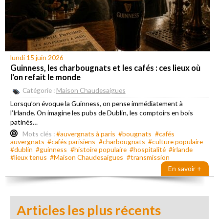
lundi 15 juin 2026
Guinness, les charbougnats et les cafés : ces lieux où
l'on refait le monde
Catégorie :
Maison Chaudesaigues
Lorsqu’on évoque la Guinness, on pense immédiatement à
l’Irlande. On imagine les pubs de Dublin, les comptoirs en bois
patinés…
Mots clés :
#auvergnats à paris
#bougnats
#cafés
auvergnats
#cafés parisiens
#charbougnats
#culture populaire
#dublin
#guinness
#histoire populaire
#hospitalité
#irlande
#lieux tenus
#Maison Chaudesaigues
#transmission
En savoir +
Articles les plus récents