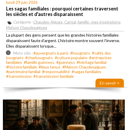
lundi 29 juin 2026
Les sagas familiales : pourquoi certaines traversent
les siècles et d'autres disparaissent
Catégorie :
Chaudes-Aigues, Cantal, famille : mes inspirations
Maison Chaudesaigues
La plupart des gens pensent que les grandes histoires familiales
disparaissent faute d’argent. L’histoire montre souvent l’inverse.
Elles disparaissent lorsque…
Mots clés :
#auvergnats à paris
#bougnats
#cafés des
bougnats
#charbougnats
#culture populaire
#entreprises
familiales
#famille guinness
#guinness
#héritage familial
#histoire familiale
#lieux tenus
#Maison Chaudesaigues
#patrimoine familial
#responsabilité
#sagas familiales
#transmission
#transmission familiale
En savoir +