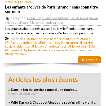
mardi 02 juin 2026
Les enfants trouvés de Paris : grandir sans connaître
son nom
Catégorie :
Coups de gueule : les polémiques en Auvergne au
village et ailleurs
Maison Chaudesaigues
Les enfants abandonnés au seuil de la ville Pendant plusieurs
siècles, Paris a vu arriver des milliers d’enfants dont personne…
Mots clés :
#Abandon
#Assistance publique
#Enfance
#Enfants abandonnés
#Enfants trouvés
#filiation
#Histoire
sociale
#identité
#Maison Chaudesaigues
#Mémoire familiale
#Origines
#Orphelins
#Paris XIXe siècle
#Tours d’abandon
#transmission
En savoir +
Articles les plus récents
Dans le feu du service : quand une équipe…
samedi 08 août 2026
Wild Karma à Chaudes-Aigues : le rock’n’roll ne vieillit…