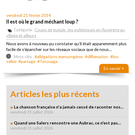
vendredi 21 février 2014
Il est où le grand méchant loup ?
Catégorie :
Coups de gueule : les polémiques en Auvergne au
village et ailleurs
Nous avons à nouveau pu constater qu’il était apparemment plus
facile de s’épancher sur les réseaux sociaux que de nous…
Mots clés :
#allégations mensongères
#diffamation
#lou
selkie
#partage
#Tatouage
En savoir +
Articles les plus récents
La chanson française n'a jamais cessé de raconter nos…
vendredi 31 juillet 2026
Quand une Salers rencontre une Aubrac, ce n'est pas…
vendredi 31 juillet 2026