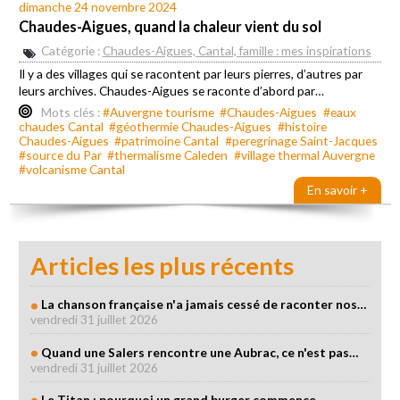
dimanche 24 novembre 2024
Chaudes-Aigues, quand la chaleur vient du sol
Catégorie :
Chaudes-Aigues, Cantal, famille : mes inspirations
Il y a des villages qui se racontent par leurs pierres, d’autres par
leurs archives. Chaudes-Aigues se raconte d’abord par…
Mots clés :
#Auvergne tourisme
#Chaudes-Aigues
#eaux
chaudes Cantal
#géothermie Chaudes-Aigues
#histoire
Chaudes-Aigues
#patrimoine Cantal
#peregrinage Saint-Jacques
#source du Par
#thermalisme Caleden
#village thermal Auvergne
#volcanisme Cantal
En savoir +
Articles les plus récents
La chanson française n'a jamais cessé de raconter nos…
vendredi 31 juillet 2026
Quand une Salers rencontre une Aubrac, ce n'est pas…
vendredi 31 juillet 2026
Le Titan : pourquoi un grand burger commence