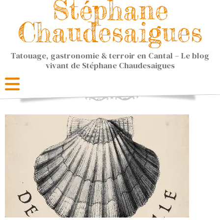
Stéphane
Chaudesaigues
Tatouage, gastronomie & terroir en Cantal – Le blog
vivant de Stéphane Chaudesaigues