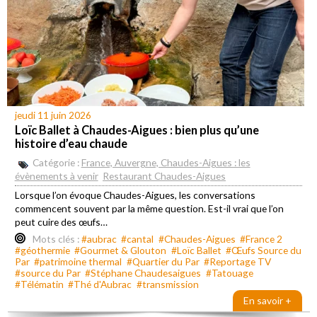
jeudi 11 juin 2026
Loïc Ballet à Chaudes-Aigues : bien plus qu’une
histoire d’eau chaude
Catégorie :
France, Auvergne, Chaudes-Aigues : les
évènements à venir
Restaurant Chaudes-Aigues
Lorsque l’on évoque Chaudes-Aigues, les conversations
commencent souvent par la même question. Est-il vrai que l’on
peut cuire des œufs…
Mots clés :
#aubrac
#cantal
#Chaudes-Aigues
#France 2
#géothermie
#Gourmet & Glouton
#Loïc Ballet
#Œufs Source du
Par
#patrimoine thermal
#Quartier du Par
#Reportage TV
#source du Par
#Stéphane Chaudesaigues
#Tatouage
#Télématin
#Thé d'Aubrac
#transmission
En savoir +