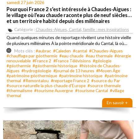
samedi 27 juin 2026
Pourquoi France 2 s'est intéressée à Chaudes-Aigues :
le village où l'eau chaude raconte plus de neuf siècles…
et un territoire habité depuis des millénaires
Catégorie :
Chaudes-Aigues, Cantal, famille : mes inspirations
Quand quelques minutes de reportage révèlent une histoire vieille
de plusieurs millénaires À la pointe méridionale du Cantal, là où…
Mots clés :
#aubrac
#Caleden
#cantal
#Chaudes-Aigues
#chauffage par géothermie
#eau chaude
#eau thermale
#énergie
renouvelable
#France 2
#France Télévisions
#géologie
#géothermie
#géothermie historique
#histoire de Chaudes-
Aigues
#hydrogéologie
#journal de 13 heures
#Moyen Âge
#patrimoine géothermique
#patrimoine historique
#patrimoine
thermal
#Remontalou
#reportage France 2
#source du Par
#source naturelle la plus chaude d'Europe
#source thermale
#thermalisme
#tourisme Auvergne
#tourisme Cantal
#village
thermal
En savoir +