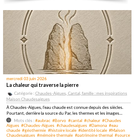
mercredi 03 juin 2026
La chaleur qui traverse la pierre
Catégorie :
Chaudes-Aigues, Cantal, famille : mes inspirations
Maison Chaudesaigues
À Chaudes-Aigues, l’eau chaude est connue depuis des siècles.
Pourtant, derrière la source du Par, les thermes et les images…
Mots clés :
#aubrac
#Borvo
#cantal
#chaleur
#Chaudes
Aigues
#Chaudes-Aigues
#chaudesaigues
#Damona
#eau
chaude
#géothermie
#histoire locale
#identité locale
#Maison
Chaudesaigues
#mémoire thermale
#patrimoine thermal
#source