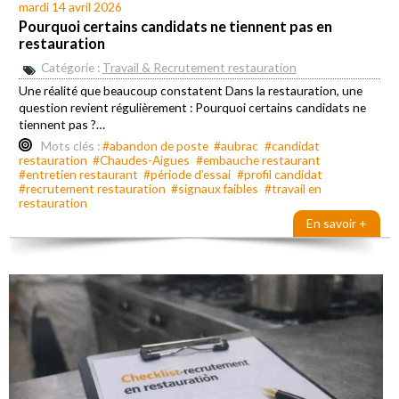
mardi 14 avril 2026
Pourquoi certains candidats ne tiennent pas en
restauration
Catégorie :
Travail & Recrutement restauration
Une réalité que beaucoup constatent Dans la restauration, une
question revient régulièrement : Pourquoi certains candidats ne
tiennent pas ?…
Mots clés :
#abandon de poste
#aubrac
#candidat
restauration
#Chaudes-Aigues
#embauche restaurant
#entretien restaurant
#période d’essai
#profil candidat
#recrutement restauration
#signaux faibles
#travail en
restauration
En savoir +