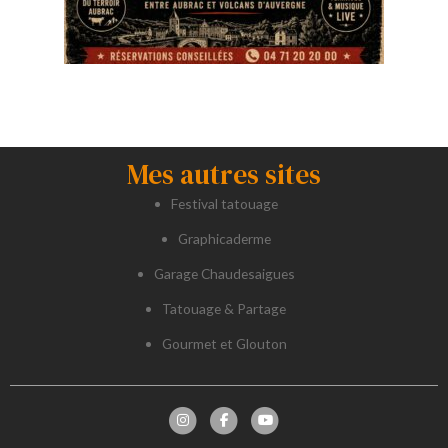
Mes autres sites
Festival tatouage
Graphicaderme
Garage Chaudesaigues
Tatouage & Partage
Gourmet et Glouton