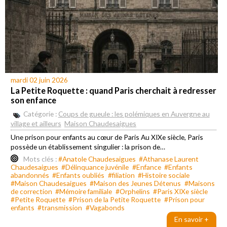
mardi 02 juin 2026
La Petite Roquette : quand Paris cherchait à redresser
son enfance
Catégorie :
Coups de gueule : les polémiques en Auvergne au
village et ailleurs
Maison Chaudesaigues
Une prison pour enfants au cœur de Paris Au XIXe siècle, Paris
possède un établissement singulier : la prison de…
Mots clés :
#Anatole Chaudesaigues
#Athanase Laurent
Chaudesaigues
#Délinquance juvénile
#Enfance
#Enfants
abandonnés
#Enfants oubliés
#filiation
#Histoire sociale
#Maison Chaudesaigues
#Maison des Jeunes Détenus
#Maisons
de correction
#Mémoire familiale
#Orphelins
#Paris XIXe siècle
#Petite Roquette
#Prison de la Petite Roquette
#Prison pour
enfants
#transmission
#Vagabonds
En savoir +