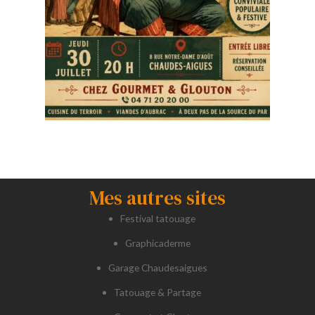
Mes autres sites
Festival tatouage
Graphicaderme
Garage Chaudesaigues
Tatouage & Partage