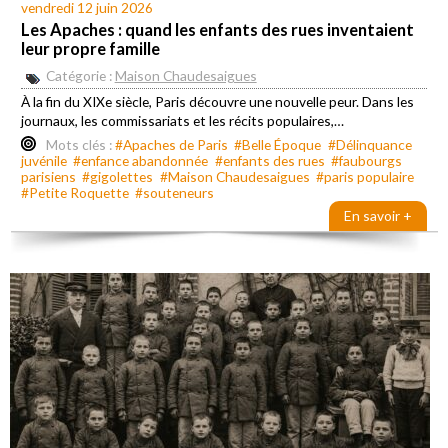
vendredi 12 juin 2026
Les Apaches : quand les enfants des rues inventaient
leur propre famille
Catégorie :
Maison Chaudesaigues
À la fin du XIXe siècle, Paris découvre une nouvelle peur. Dans les
journaux, les commissariats et les récits populaires,…
Mots clés :
#Apaches de Paris
#Belle Époque
#Délinquance
juvénile
#enfance abandonnée
#enfants des rues
#faubourgs
parisiens
#gigolettes
#Maison Chaudesaigues
#paris populaire
#Petite Roquette
#souteneurs
En savoir +