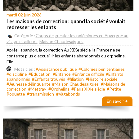
mardi 02 juin 2026
Les maisons de correction : quand la société voulait
redresser les enfants
Catégorie :
Coups de gueule : les polémiques en Auvergne au
village et ailleurs
Maison Chaudesaigues
Après l’abandon, la correction Au XIXe siècle, la France ne se
contente plus d’accueillir les enfants abandonnés ou orphelins.
Elle…
Mots clés :
#Assistance publique
#Colonies pénitentiaires
#discipline
#Éducation
#Enfance
#Enfance difficile
#Enfants
abandonnés
#Enfants trouvés
#filiation
#Histoire sociale
#Jeunesse délinquante
#Maison Chaudesaigues
#Maisons de
correction
#Mettray
#Orphelins
#Paris XIXe siècle
#Petite
Roquette
#transmission
#Vagabonds
En savoir +