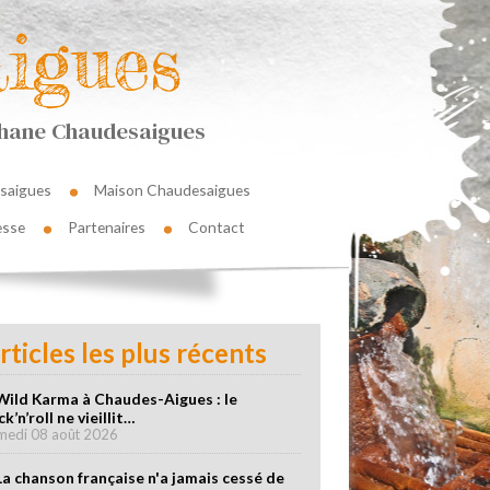
igues
éphane Chaudesaigues
saigues
Maison Chaudesaigues
esse
Partenaires
Contact
rticles les plus récents
Wild Karma à Chaudes-Aigues : le
ck’n’roll ne vieillit…
medi 08 août 2026
La chanson française n'a jamais cessé de