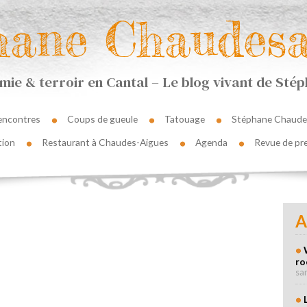
hane Chaudesa
ie & terroir en Cantal – Le blog vivant de St
encontres
Coups de gueule
Tatouage
Stéphane Chaude
tion
Restaurant à Chaudes-Aigues
Agenda
Revue de pr
A
ro
sa