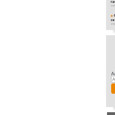
ra
ve
ce
ve
A