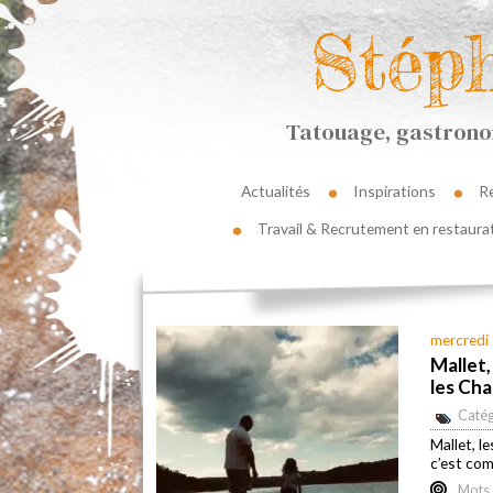
Stép
Tatouage, gastronom
Actualités
Inspirations
R
Travail & Recrutement en restaura
mercredi
Mallet
les Ch
Catég
Mallet, l
c’est com
Mots 