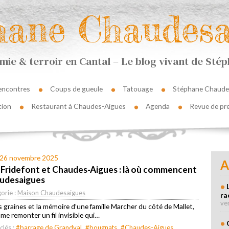
hane Chaudesa
ie & terroir en Cantal – Le blog vivant de St
encontres
Coups de gueule
Tatouage
Stéphane Chaude
tion
Restaurant à Chaudes-Aigues
Agenda
Revue de pr
 26 novembre 2025
A
, Fridefont et Chaudes-Aigues : là où commencent
audesaigues
orie :
Maison Chaudesaigues
ra
ve
es graines et la mémoire d’une famille Marcher du côté de Mallet,
me remonter un fil invisible qui…
clés :
#barrage de Grandval
#bougnats
#Chaudes-Aigues