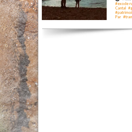
#exode ru
Cantal
#g
#patrimoi
Par
#tran