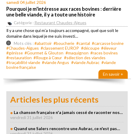
samedi 04 juillet 2026
Pourquoi je m'intéresse aux races bovines : derrière
une belle viande, il y a toute une histoire
Catégorie :
Restaurant Chaudes-Aigues
Il y a une chose qui m’a toujours accompagné, quel que soit le
domaine dans lequel je me suis investi…
Mots clés :
#abattoir
#boucherie
#cantal
#carcasse bovine
#Chaudes-Aigues
#classement EUROP
#découpe
#éleveur
#génisse
#Gourmet & Glouton
#maquignon
#races bovines
#restauration
#Rouge à Cœur
#sélection des viandes
#traçabilité viande
#viande Angus
#viande Aubrac
#viande
bovine française
En savoir +
Articles les plus récents
La chanson française n'a jamais cessé de raconter nos…
vendredi 31 juillet 2026
Quand une Salers rencontre une Aubrac, ce n'est pas…
vendredi 31 juillet 2026