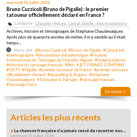
mercredi 01 juillet 2026
Bruno Cuzzicoli (Bruno de Pigalle) : le premier
tatoueur officiellement déclaré en France ?
Catégorie :
Chaudes-Aigues, Cantal, famille : mes inspirations
Archives, histoire et témoignages de Stéphane Chaudesaigues
Après plus de quarante années de métier, il m’a semblé qu’il était
temps…
Mots clés :
#Bruno Cuzzicoli
#Bruno de Pigalle
#Cantal Ink
#dermographe
#dessinateur intradermique
#Festival
International du Tatouage de Chaudes-Aigues
#Graphicaderme
#histoire du tatouage français
#INA
#JET FRANCE COMPANY
#ORTF
#Pigalle
#premier tatoueur de France
#premier tatoueur
officiellement déclaré
#Spaulding & Rogers
#Stéphane
Chaudesaigues
#Tatouage & Partage
#tatouage français
#tatouage Paris
En savoir +
Articles les plus récents
La chanson française n'a jamais cessé de raconter nos…
vendredi 31 juillet 2026