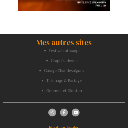
Mes autres sites
Festival tatouage
Graphicaderme
Garage Chaudesaigues
Tatouage & Partage
Gourmet et Glouton
Mentions légales