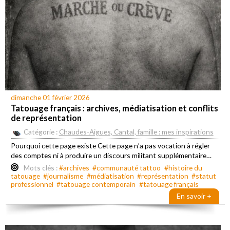
dimanche 01 février 2026
Tatouage français : archives, médiatisation et conflits
de représentation
Catégorie :
Chaudes-Aigues, Cantal, famille : mes inspirations
Pourquoi cette page existe Cette page n’a pas vocation à régler
des comptes ni à produire un discours militant supplémentaire…
Mots clés :
#archives
#communauté tattoo
#histoire du
tatouage
#journalisme
#médiatisation
#représentation
#statut
professionnel
#tatouage contemporain
#tatouage français
En savoir +