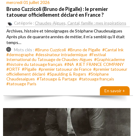
mercredi 01 juillet 2026
Bruno Cuzzicoli (Bruno de Pigalle) : le premier
tatoueur officiellement déclaré en France ?
Catégorie :
Chaudes-Aigues, Cantal, famille : mes inspirations
Archives, histoire et témoignages de Stéphane Chaudesaigues
Après plus de quarante années de métier, il m’a semblé qu’il était
temps…
Mots clés :
#Bruno Cuzzicoli
#Bruno de Pigalle
#Cantal Ink
#dermographe
#dessinateur intradermique
#Festival
International du Tatouage de Chaudes-Aigues
#Graphicaderme
#histoire du tatouage français
#INA
#JET FRANCE COMPANY
#ORTF
#Pigalle
#premier tatoueur de France
#premier tatoueur
officiellement déclaré
#Spaulding & Rogers
#Stéphane
Chaudesaigues
#Tatouage & Partage
#tatouage français
#tatouage Paris
En savoir +