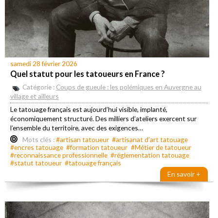
samedi 28 février 2026
Quel statut pour les tatoueurs en France ?
Catégorie :
Coups de gueule : les polémiques en Auvergne au
village et ailleurs
Le tatouage français est aujourd’hui visible, implanté,
économiquement structuré. Des milliers d’ateliers exercent sur
l’ensemble du territoire, avec des exigences…
Mots clés :
#artisan tatoueur
#artisanat d’art tatouage
#encres tatouage
#formation tatoueur
#Métier de tatoueur
#reconnaissance professionnelle
#réglementation tatouage
#statut tatoueur
#tatouage français
En savoir +