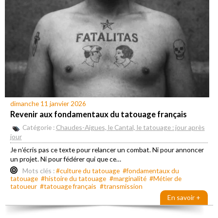
dimanche 11 janvier 2026
Revenir aux fondamentaux du tatouage français
Catégorie :
Chaudes-Aigues, le Cantal, le tatouage : jour après
jour
Je n’écris pas ce texte pour relancer un combat. Ni pour annoncer
un projet. Ni pour fédérer qui que ce…
Mots clés :
#culture du tatouage
#fondamentaux du
tatouage
#histoire du tatouage
#marginalité
#Métier de
tatoueur
#tatouage français
#transmission
En savoir +