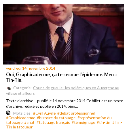
vendredi 14 novembre 2014
Oui, Graphicaderme, ça te secoue l’épiderme. Merci
Tin-Tin.
Catégorie :
Coups de gueule : les polémiques en Auvergne au
village et ailleurs
Texte d’archive – publié le 14 novembre 2014 Ce billet est un texte
d’archive, rédigé et publié en 2014, bien…
Mots clés :
#Cyril Auville
#débat professionnel
#Graphicaderme
#histoire du tatouage
#représentation du
tatouage
#snat
#tatouage français
#témoignage
#tin-tin
#Tin-
Tin le tatoueur