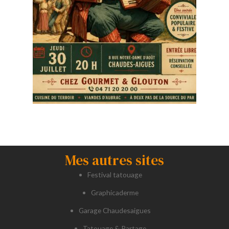
Mes autres sites
Festival tatouage
Graphicaderme
Garage Chaudesaigues
Tatouage & Partage