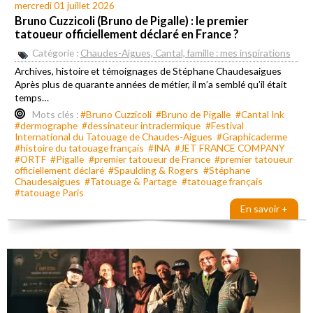
mercredi 01 juillet 2026
Bruno Cuzzicoli (Bruno de Pigalle) : le premier
tatoueur officiellement déclaré en France ?
Catégorie :
Chaudes-Aigues, Cantal, famille : mes inspirations
Archives, histoire et témoignages de Stéphane Chaudesaigues
Après plus de quarante années de métier, il m’a semblé qu’il était
temps…
Mots clés :
#Bruno Cuzzicoli
#Bruno de Pigalle
#Cantal Ink
#dermographe
#dessinateur intradermique
#Festival
International du Tatouage de Chaudes-Aigues
#Graphicaderme
#histoire du tatouage français
#INA
#JET FRANCE COMPANY
#ORTF
#Pigalle
#premier tatoueur de France
#premier tatoueur
officiellement déclaré
#Spaulding & Rogers
#Stéphane
Chaudesaigues
#Tatouage & Partage
#tatouage français
#tatouage Paris
En savoir +