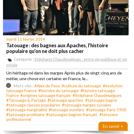
mardi 11 février 2014
Tatouage : des bagnes aux Apaches, l’histoire
populaire qu’on ne doit plus cacher
Catégorie :
Stéphane Chaudesaigues : entre vie publique et vie
privée
Un héritage né dans les marges Après plus de vingt-cinq ans de
métier, une chose est certaine: en France, le…
Mots clés :
#Alex de Pase
#culture du tatouage
#évolution
tatouage France
#histoire du tatouage
#histoire tatouage
France
#origines tatouage français
#Stéphane Chaudesaigues
#Tatouage & Partage
#tatouage apaches
#tatouage bagne
#tatouage classes populaires
#tatouage marges sociales
#tatouage marginalité
#tatouage ouvriers
#tatouage Paris 1900
#tatouage prolétaire
#tatouages bagnes français
#tatoueur
professionnel
En savoir +