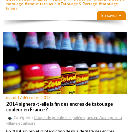
tatouage
#statut tatoueur
#Tatouage & Partage
#tatouage
France
En savoir +
mardi 17 décembre 2013
2014 signera-t-elle la fin des encres de tatouage
couleur en France ?
Catégorie :
Coups de gueule : les polémiques en Auvergne au
village et ailleurs
En 2014, un projet d’interdiction de plus de 90 % des encres