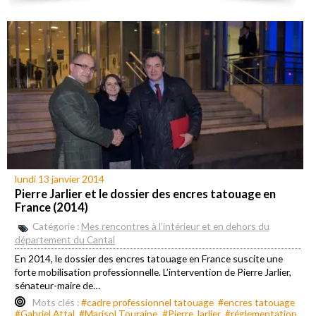
lundi 13 janvier 2014
Pierre Jarlier et le dossier des encres tatouage en
France (2014)
Catégorie :
Mes rencontres à l’intérieur et en dehors du
département du Cantal
En 2014, le dossier des encres tatouage en France suscite une
forte mobilisation professionnelle. L’intervention de Pierre Jarlier,
sénateur-maire de…
Mots clés :
#cadre professionnel tatouage
#encres tatouage
#Gabriel Attal
#Marisol Touraine
#Pierre Jarlier
#réglementation