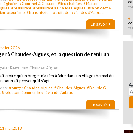
ce
e
#glacier
#Gourmet & Glouton
#lieux habités
#Maison
ve
igues
#restaurant
#restaurant à Chaudes-Aigues
#salon de thé
lieu
#tourisme
#transmission
#truffade
#viandes d'Aubrac
co
En savoir +
ve
février 2026
er à Chaudes-Aigues, et la question de tenir un
orie :
Restaurant Chaudes-Aigues
it croire qu’un burger n’a rien à faire dans un village thermal du
n pourrait penser qu’il s’agit…
A
clés :
#burger Chaudes-Aigues
#Chaudes-Aigues
#Double G
 & Glouton
#tenir un lieu
#viande Aubrac
En savoir +
 11 mai 2018