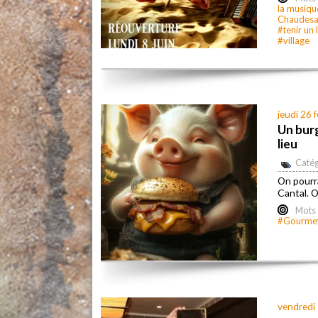
la musiqu
Chaudesa
#tenir un 
#village
jeudi 26 
Un burg
lieu
Catég
On pourra
Cantal. O
Mots 
#Gourmet
vendredi