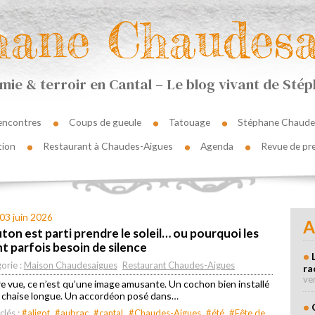
hane Chaudesa
ie & terroir en Cantal – Le blog vivant de St
encontres
Coups de gueule
Tatouage
Stéphane Chaude
tion
Restaurant à Chaudes-Aigues
Agenda
Revue de pr
03 juin 2026
A
ton est parti prendre le soleil… ou pourquoi les
nt parfois besoin de silence
orie :
Maison Chaudesaigues
Restaurant Chaudes-Aigues
ra
ve
e vue, ce n’est qu’une image amusante. Un cochon bien installé
 chaise longue. Un accordéon posé dans…
clés :
#aligot
#aubrac
#cantal
#Chaudes-Aigues
#été
#Fête de