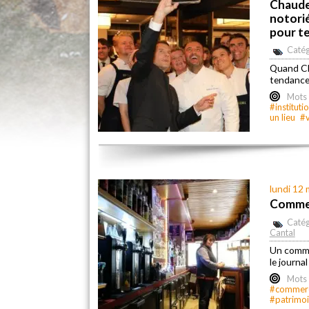
Chaudes
notorié
pour te
Catég
Quand Ch
tendance 
Mots 
#instituti
un lieu
#v
lundi 12
Commerc
Catég
Cantal
Un comme
le journa
Mots 
#commerce
#patrimoi