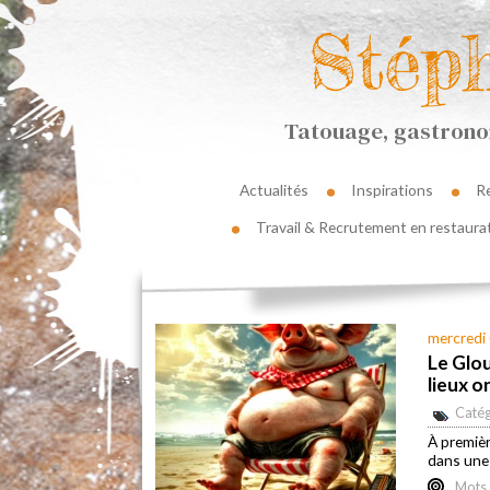
Stép
Tatouage, gastronom
Actualités
Inspirations
R
Travail & Recrutement en restaura
mercredi 
Le Glou
lieux o
Catég
À premièr
dans une
Mots 