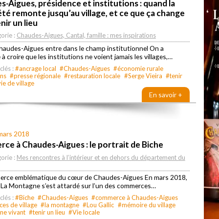
-Aigues, présidence et institutions : quand la
té remonte jusqu’au village, et ce que ça change
nir un lieu
orie :
Chaudes-Aigues, Cantal, famille : mes inspirations
audes-Aigues entre dans le champ institutionnel On a
à croire que les institutions ne voient jamais les villages,…
clés :
#ancrage local
#Chaudes-Aigues
#économie rurale
ons
#presse régionale
#restauration locale
#Serge Vieira
#tenir
ie de village
En savoir +
 mars 2018
e à Chaudes-Aigues : le portrait de Biche
orie :
Mes rencontres à l’intérieur et en dehors du département du
rce emblématique du cœur de Chaudes-Aigues En mars 2018,
l La Montagne s’est attardé sur l’un des commerces…
clés :
#Biche
#Chaudes-Aigues
#commerce à Chaudes-Aigues
s de village
#la montagne
#Lou Gallic
#mémoire du village
ne vivant
#tenir un lieu
#Vie locale